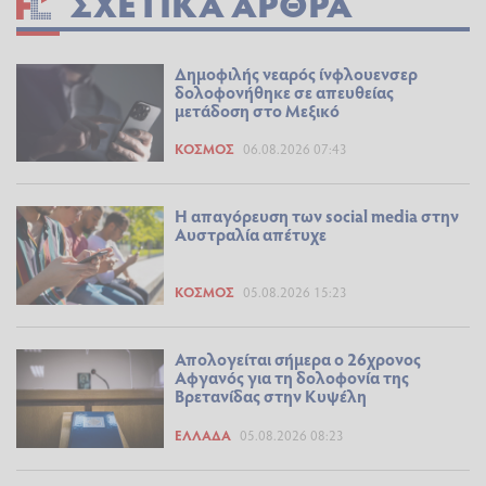
ΣΧΕΤΙΚΆ ΆΡΘΡΑ
Δημοφιλής νεαρός ίνφλουενσερ
δολοφονήθηκε σε απευθείας
μετάδοση στο Μεξικό
ΚΌΣΜΟΣ
06.08.2026 07:43
Η απαγόρευση των social media στην
Αυστραλία απέτυχε
ΚΌΣΜΟΣ
05.08.2026 15:23
Απολογείται σήμερα ο 26χρονος
Αφγανός για τη δολοφονία της
Βρετανίδας στην Κυψέλη
ΕΛΛΆΔΑ
05.08.2026 08:23