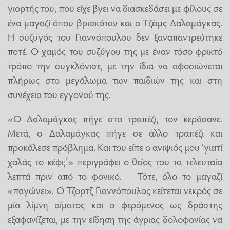
γιορτής του, που είχε βγει να διασκεδάσει με φίλους σε
ένα μαγαζί όπου βρισκόταν και ο Τζέιμς Δαλαμάγκας.
Η σύζυγός του Γιαννόπουλου δεν ξαναπαντρεύτηκε
ποτέ. Ο χαμός του συζύγου της με έναν τόσο φρικτό
τρόπο την συγκλόνισε, με την ίδια να αφοσιώνεται
πλήρως στο μεγάλωμα των παιδιών της και στη
συνέχεια του εγγονού της.
«Ο Δαλαμάγκας πήγε στο τραπέζι, τον κεράσανε.
Μετά, ο Δαλαμάγκας πήγε σε άλλο τραπέζι και
προκάλεσε πρόβλημα. Και του είπε ο ανιψιός μου ‘γιατί
χαλάς το κέφι;’» περιγράφει ο θείος του τα τελευταία
λεπτά πριν από το φονικό. Τότε, όλο το μαγαζί
«παγώνει». Ο Τζορτζ Γιαννόπουλος κείτεται νεκρός σε
μία λίμνη αίματος και ο φερόμενος ως δράστης
εξαφανίζεται, με την είδηση της άγριας δολοφονίας να