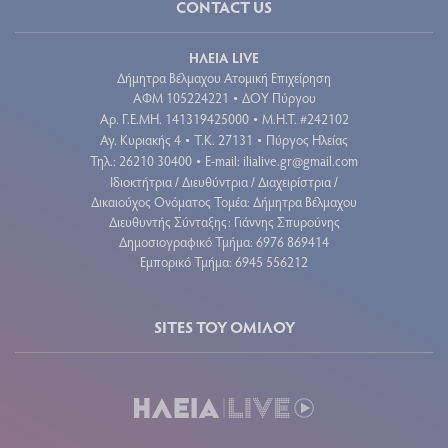
CONTACT US
ΗΛΕΙΑ LIVE
Δήμητρα Βέλμαχου Ατομική Επιχείρηση
ΑΦΜ 105224221
ΔΟΥ Πύργου
•
Aρ. Γ.Ε.ΜΗ. 141319425000
Μ.Η.Τ. #242102
•
Αγ. Κυριακής 4
Τ.Κ. 27131
Πύργος Ηλείας
•
•
Τηλ.: 26210 30400
E-mail:
ilialive.gr@gmail.com
•
Ιδιοκτήτρια / Διευθύντρια / Διαχειρίστρια /
Δικαιούχος Ονόματος Τομέα: Δήμητρα Βέλμαχου
Διευθυντής Σύνταξης: Γιάννης Σπυρούνης
Δημοσιογραφικό Τμήμα: 6976 869414
Εμπορικό Τμήμα: 6945 556212
SITES ΤΟΥ ΟΜΙΛΟΥ