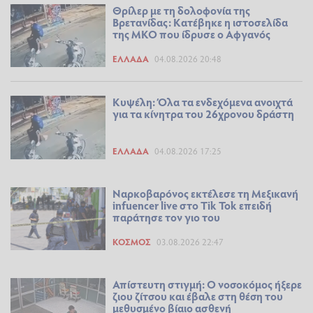
Θρίλερ με τη δολοφονία της
Βρετανίδας: Κατέβηκε η ιστοσελίδα
της ΜΚΟ που ίδρυσε ο Αφγανός
ΕΛΛΆΔΑ
04.08.2026 20:48
Κυψέλη: Όλα τα ενδεχόμενα ανοιχτά
για τα κίνητρα του 26χρονου δράστη
ΕΛΛΆΔΑ
04.08.2026 17:25
Ναρκοβαρόνος εκτέλεσε τη Μεξικανή
infuencer live στο Tik Tok επειδή
παράτησε τον γιο του
ΚΌΣΜΟΣ
03.08.2026 22:47
Απίστευτη στιγμή: O νοσοκόμoς ήξερε
ζιου ζίτσου και έβαλε στη θέση του
μεθυσμένο βίαιο ασθενή