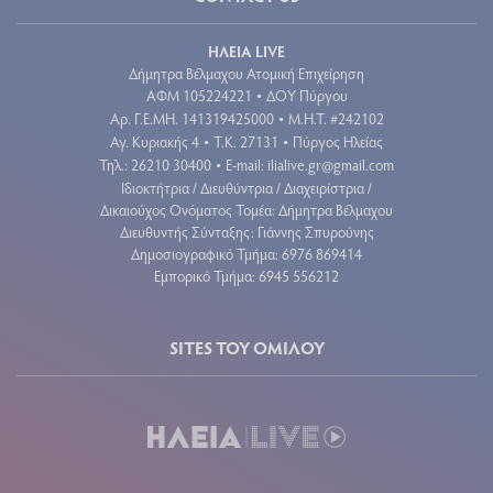
ΗΛΕΙΑ LIVE
Δήμητρα Βέλμαχου Ατομική Επιχείρηση
ΑΦΜ 105224221
ΔΟΥ Πύργου
•
Aρ. Γ.Ε.ΜΗ. 141319425000
Μ.Η.Τ. #242102
•
Αγ. Κυριακής 4
Τ.Κ. 27131
Πύργος Ηλείας
•
•
Τηλ.: 26210 30400
E-mail:
ilialive.gr@gmail.com
•
Ιδιοκτήτρια / Διευθύντρια / Διαχειρίστρια /
Δικαιούχος Ονόματος Τομέα: Δήμητρα Βέλμαχου
Διευθυντής Σύνταξης: Γιάννης Σπυρούνης
Δημοσιογραφικό Τμήμα: 6976 869414
Εμπορικό Τμήμα: 6945 556212
SITES ΤΟΥ ΟΜΙΛΟΥ