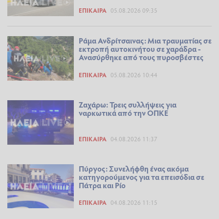
ΕΠΊΚΑΙΡΑ
05.08.2026 09:35
Ράμα Ανδρίτσαινας: Μια τραυματίας σε
εκτροπή αυτοκινήτου σε χαράδρα -
Ανασύρθηκε από τους πυροσβέστες
ΕΠΊΚΑΙΡΑ
05.08.2026 10:44
Ζαχάρω: Τρεις συλλήψεις για
ναρκωτικά από την ΟΠΚΕ
ΕΠΊΚΑΙΡΑ
04.08.2026 11:37
Πύργος: Συνελήφθη ένας ακόμα
κατηγορούμενος για τα επεισόδια σε
Πάτρα και Ρίο
ΕΠΊΚΑΙΡΑ
04.08.2026 11:15