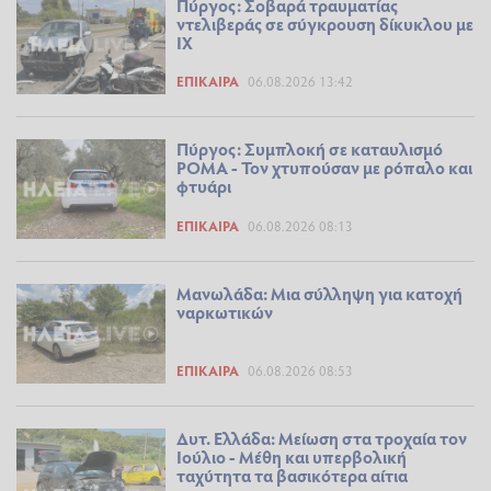
Πύργος: Σοβαρά τραυματίας
ντελιβεράς σε σύγκρουση δίκυκλου με
ΙΧ
ΕΠΊΚΑΙΡΑ
06.08.2026 13:42
Πύργος: Συμπλοκή σε καταυλισμό
ΡΟΜΑ - Τον χτυπούσαν με ρόπαλο και
φτυάρι
ΕΠΊΚΑΙΡΑ
06.08.2026 08:13
Μανωλάδα: Μια σύλληψη για κατοχή
ναρκωτικών
ΕΠΊΚΑΙΡΑ
06.08.2026 08:53
Δυτ. Ελλάδα: Μείωση στα τροχαία τον
Ιούλιο - Μέθη και υπερβολική
ταχύτητα τα βασικότερα αίτια