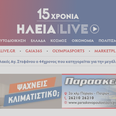
Α
ΠΟΛΙΤΙΚΑ
ΑΥΤΟΔΙΟΙΚΗΣΗ
ΕΛΛΑΔΑ
ΚΟΣΜΟΣ
ΟΙΚΟΝ
ΚΑΙΡΟΣ
ΑΥΤΟΔΙΟΙΚΗΣΗ
ΕΛΛΑΔΑ
ΚΟΣΜΟΣ
ΟΙΚΟΝΟΜΙΑ
ΠΟΛΙΤΙΣ
ALIVE.GR
GAIA365
OLYMPIASPORTS
MARKETPL
λακές Αγ. Στεφάνου ο 44χρονος που κατηγορείται για την μεγά