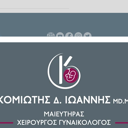
 ελήφθη τόσο από την 54χρονη
ηκαν νεκροί μέσα στο σπίτι τους
μεσημέρι και είναι δεδομένο ότι
ύ φονικού που έχει παγώσει το