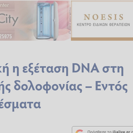
κή η εξέταση DNA στη
ής δολοφονίας – Εντός
λέσματα
Πρόσθεσε το
ilialive.gr
σ