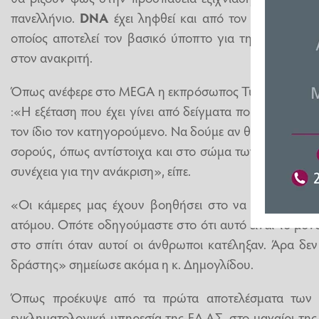
πανελλήνιο.
DNA
έχει ληφθεί και από τον 65χρονο Ι
οποίος αποτελεί τον βασικό ύποπτο για τη διπλή δολ
στον ανακριτή.
Όπως ανέφερε στο MEGA η εκπρόσωπος Τύπου της ΕΛ
:«Η εξέταση που έχει γίνει από δείγματα που έχουν λη
τον ίδιο τον κατηγορούμενο. Να δούμε αν θα βρεθεί DNA,
σορούς, όπως αντίστοιχα και στο σώμα των νεκρών. Ε
συνέχεια για την ανάκριση», είπε.
«Οι κάμερες μας έχουν βοηθήσει στο να αποκλείσουμ
ατόμου. Οπότε οδηγούμαστε στο ότι αυτό είναι το μό
στο σπίτι όταν αυτοί οι άνθρωποι κατέληξαν. Άρα δε
δράστης» σημείωσε ακόμα η κ. Δημογλίδου.
Όπως προέκυψε από τα πρώτα αποτελέσματα των 
εγκληματολογική υπηρεσία της ΕΛ.ΑΣ, στο μαχαίρι τη