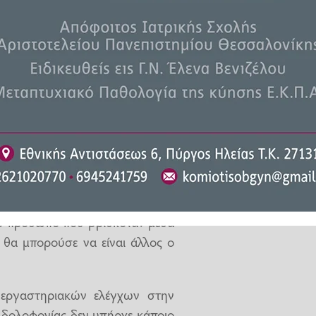
ταλό σύντροφο της 54χρονης, ο
οφονία και σήμερα θα οδηγηθεί
.ΑΣ.
Κωνσταντία Δημογλίδου
φθεί από τις δύο σορούς και από
 αν θα ταυτοποιείται με τις δύο
ίναι πολύ σημαντικό εύρημα στη
ε ότι υπάρχει παρουσία άλλου
νο πρόσωπο που βρισκόταν μέσα
ν θα μπορούσε να είναι άλλος ο
εργαστηριακών ελέγχων στην
ς δολοφονίας δεν υπήρχε κάποιο