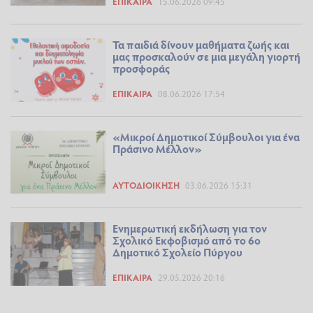
ΕΠΊΚΑΙΡΑ
15.06.2026 09:45
Τα παιδιά δίνουν μαθήματα ζωής και
μας προσκαλούν σε μια μεγάλη γιορτή
προσφοράς
ΕΠΊΚΑΙΡΑ
08.06.2026 17:54
«Μικροί Δημοτικοί Σύμβουλοι για ένα
Πράσινο Μέλλον»
ΑΥΤΟΔΙΟΊΚΗΣΗ
03.06.2026 15:31
Ενημερωτική εκδήλωση για τον
Σχολικό Εκφοβισμό από το 6ο
Δημοτικό Σχολείο Πύργου
ΕΠΊΚΑΙΡΑ
29.05.2026 20:16