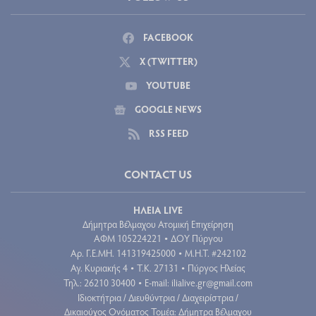
FACEBOOK
X (TWITTER)
YOUTUBE
GOOGLE NEWS
RSS FEED
CONTACT US
ΗΛΕΙΑ LIVE
Δήμητρα Βέλμαχου Ατομική Επιχείρηση
ΑΦΜ 105224221
ΔΟΥ Πύργου
•
Aρ. Γ.Ε.ΜΗ. 141319425000
Μ.Η.Τ. #242102
•
Αγ. Κυριακής 4
Τ.Κ. 27131
Πύργος Ηλείας
•
•
Τηλ.: 26210 30400
E-mail:
ilialive.gr@gmail.com
•
Ιδιοκτήτρια / Διευθύντρια / Διαχειρίστρια /
Δικαιούχος Ονόματος Τομέα: Δήμητρα Βέλμαχου