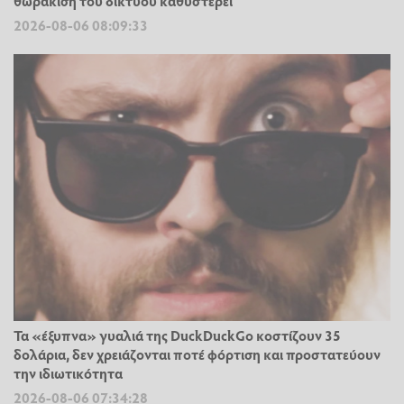
θωράκιση του δικτύου καθυστερεί
2026-08-06 08:09:33
Τα «έξυπνα» γυαλιά της DuckDuckGo κοστίζουν 35
δολάρια, δεν χρειάζονται ποτέ φόρτιση και προστατεύουν
την ιδιωτικότητα
2026-08-06 07:34:28