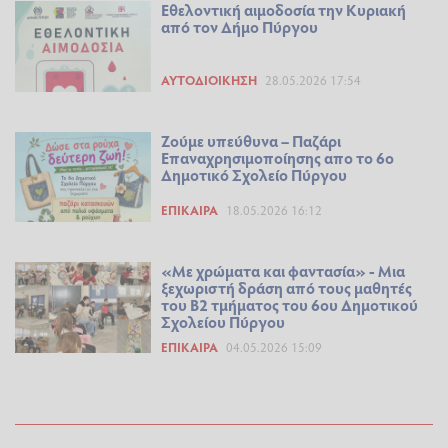
Εθελοντική αιμοδοσία την Κυριακή
από τον Δήμο Πύργου
ΑΥΤΟΔΙΟΊΚΗΣΗ
28.05.2026 17:54
Ζούμε υπεύθυνα – Παζάρι
Επαναχρησιμοποίησης απο το 6ο
Δημοτικό Σχολείο Πύργου
ΕΠΊΚΑΙΡΑ
18.05.2026 16:12
«Με χρώματα και φαντασία» - Μια
ξεχωριστή δράση από τους μαθητές
του Β2 τμήματος του 6ου Δημοτικού
Σχολείου Πύργου
ΕΠΊΚΑΙΡΑ
04.05.2026 15:09