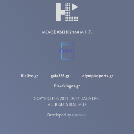
ΜΕΛΟΣ #242102 του Μ.Η.Τ.
ilialive.gr
gaia365.gr
olympiasports.gr
ilia-ekloges.gr
COPYRIGHT © 2011 - 2026 ΗΛΕΙΑ LIVE.
ALL RIGHTS RESERVED.
Developed by
Nuevvo
.