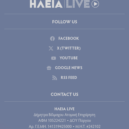
FOLLOW US
FACEBOOK
X (TWITTER)
YOUTUBE
GOOGLE NEWS
RSS FEED
CONTACT US
ΗΛΕΙΑ LIVE
Δήμητρα Βέλμαχου Ατομική Επιχείρηση
ΑΦΜ 105224221
ΔΟΥ Πύργου
•
Aρ. Γ.Ε.ΜΗ. 141319425000
Μ.Η.Τ. #242102
•