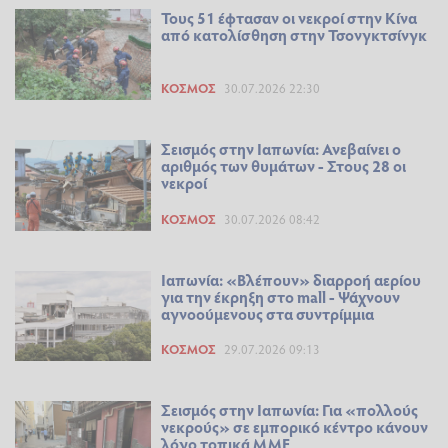
Τους 51 έφτασαν οι νεκροί στην Κίνα
από κατολίσθηση στην Τσονγκτσίνγκ
ΚΌΣΜΟΣ
30.07.2026 22:30
Σεισμός στην Ιαπωνία: Ανεβαίνει ο
αριθμός των θυμάτων - Στους 28 οι
νεκροί
ΚΌΣΜΟΣ
30.07.2026 08:42
Ιαπωνία: «Βλέπουν» διαρροή αερίου
για την έκρηξη στο mall - Ψάχνουν
αγνοούμενους στα συντρίμμια
ΚΌΣΜΟΣ
29.07.2026 09:13
Σεισμός στην Ιαπωνία: Για «πολλούς
νεκρούς» σε εμπορικό κέντρο κάνουν
λόγο τοπικά ΜΜΕ