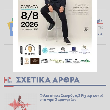
Ακολουθήστε το ilialive.gr στο
Google
News
και μάθετε πρώτοι όλες τις
Ειδήσεις
ΣΧΕΤΙΚΆ ΆΡΘΡΑ
Φιλιππίνες: Σεισμός 6,3 Ρίχτερ κοντά
στο νησί Σαρανγκάνι