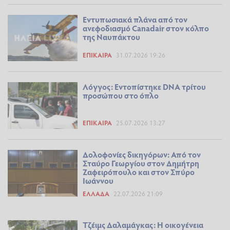
Εντυπωσιακά πλάνα από τον
ανεφοδιασμό Canadair στον κόλπο
της Ναυπάκτου
ΕΠΊΚΑΙΡΑ
31.07.2026 19:26
Λόγγος: Εντοπίστηκε DNA τρίτου
προσώπου στο όπλο
ΕΠΊΚΑΙΡΑ
25.07.2026 13:27
Δολοφονίες δικηγόρων: Από τον
Σταύρο Γεωργίου στον Δημήτρη
Ζαφειρόπουλο και στον Σπύρο
Ιωάννου
ΕΛΛΆΔΑ
22.07.2026 21:09
Τζέιμς Δαλαμάγκας: Η οικογένεια