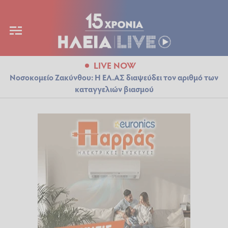
LIVE NOW
Νοσοκομείο Ζακύνθου: Η ΕΛ.ΑΣ διαψεύδει τον αριθμό των
καταγγελιών βιασμού