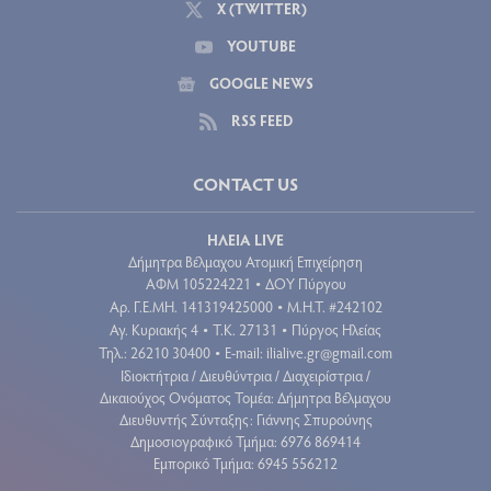
X (TWITTER)
YOUTUBE
GOOGLE NEWS
RSS FEED
CONTACT US
ΗΛΕΙΑ LIVE
Δήμητρα Βέλμαχου Ατομική Επιχείρηση
ΑΦΜ 105224221
ΔΟΥ Πύργου
•
Aρ. Γ.Ε.ΜΗ. 141319425000
Μ.Η.Τ. #242102
•
Αγ. Κυριακής 4
Τ.Κ. 27131
Πύργος Ηλείας
•
•
Τηλ.: 26210 30400
E-mail:
ilialive.gr@gmail.com
•
Ιδιοκτήτρια / Διευθύντρια / Διαχειρίστρια /
Δικαιούχος Ονόματος Τομέα: Δήμητρα Βέλμαχου
Διευθυντής Σύνταξης: Γιάννης Σπυρούνης
Δημοσιογραφικό Τμήμα: 6976 869414
Εμπορικό Τμήμα: 6945 556212