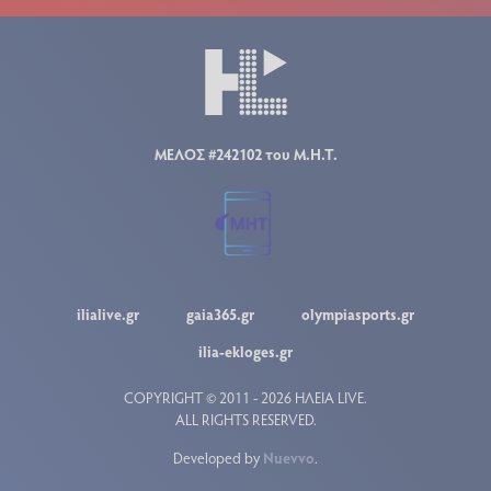
ΜΕΛΟΣ #242102 του Μ.Η.Τ.
ilialive.gr
gaia365.gr
olympiasports.gr
ilia-ekloges.gr
COPYRIGHT © 2011 - 2026 ΗΛΕΙΑ LIVE.
ALL RIGHTS RESERVED.
Developed by
Nuevvo
.