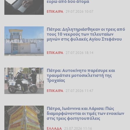
ευρώ από δύο άτομα
ΕΠΊΚΑΙΡΑ
29.07.2026 10:07
Πάτρα: Δηλητηριάσθηκαν οι τρεις από
τους 10 νεκρούς των τελευταίων
μηνών στις φυλακές Αγίου Στεφάνου
ΕΠΊΚΑΙΡΑ
27.07.2026 18:14
Πάτρα: Αυτοκίνητο παρέσυρε και
τραυμάτισε μοτοσικλετιστή της
Τροχαίας
ΕΠΊΚΑΙΡΑ
27.07.2026 11:47
Πάτρα, Ιωάννινα και Λάρισα: Πώς
διαμορφώνονται οι τιμές των ενοικίων
στις τρεις φοιτητουπόλεις
ΕΛΛΆΔΑ
25.07.2026 11:16