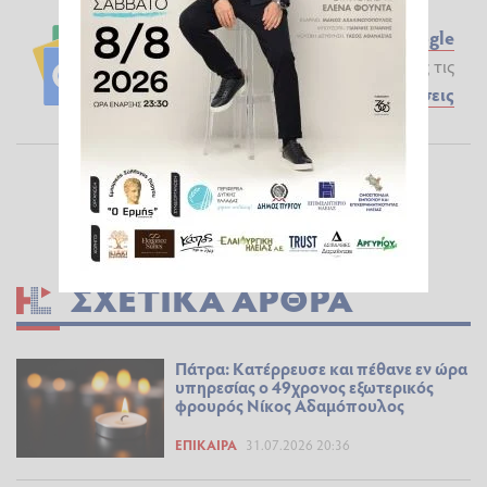
Ακολουθήστε το ilialive.gr στο
Google
News
και μάθετε πρώτοι όλες τις
Ειδήσεις
ΣΧΕΤΙΚΆ ΆΡΘΡΑ
Πάτρα: Κατέρρευσε και πέθανε εν ώρα
υπηρεσίας ο 49χρονος εξωτερικός
φρουρός Νίκος Αδαμόπουλος
ΕΠΊΚΑΙΡΑ
31.07.2026 20:36