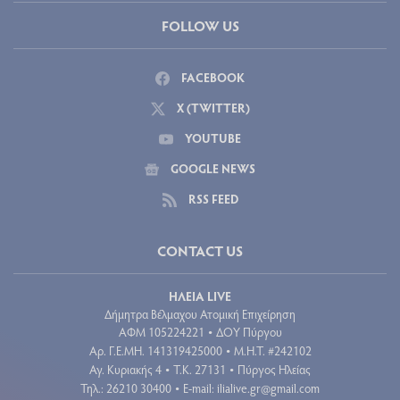
FOLLOW US
FACEBOOK
X (TWITTER)
YOUTUBE
GOOGLE NEWS
RSS FEED
CONTACT US
ΗΛΕΙΑ LIVE
Δήμητρα Βέλμαχου Ατομική Επιχείρηση
ΑΦΜ 105224221
ΔΟΥ Πύργου
•
Aρ. Γ.Ε.ΜΗ. 141319425000
Μ.Η.Τ. #242102
•
Αγ. Κυριακής 4
Τ.Κ. 27131
Πύργος Ηλείας
•
•
Τηλ.: 26210 30400
E-mail:
ilialive.gr@gmail.com
•