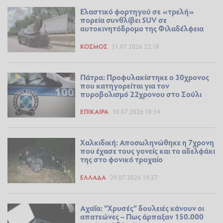
Ελαστικό φορτηγού σε «τρελή»
πορεία συνθλίβει SUV σε
αυτοκινητόδρομο της Φιλαδέλφεια
ΚΌΣΜΟΣ
31.07.2026 22:18
Πάτρα: Προφυλακίστηκε ο 30χρονος
που κατηγορείται για τον
πυροβολισμό 22χρονου στο Σούλι
ΕΠΊΚΑΙΡΑ
30.07.2026 18:34
Χαλκιδική: Αποσωληνώθηκε η 7χρονη
που έχασε τους γονείς και το αδελφάκι
της στο φονικό τροχαίο
ΕΛΛΆΔΑ
29.07.2026 19:27
Αχαΐα: “Χρυσές” δουλειές κάνουν οι
απατεώνες – Πως άρπαξαν 150.000