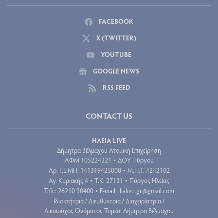
FACEBOOK
X (TWITTER)
YOUTUBE
GOOGLE NEWS
RSS FEED
CONTACT US
ΗΛΕΙΑ LIVE
Δήμητρα Βέλμαχου Ατομική Επιχείρηση
ΑΦΜ 105224221
ΔΟΥ Πύργου
•
Aρ. Γ.Ε.ΜΗ. 141319425000
Μ.Η.Τ. #242102
•
Αγ. Κυριακής 4
Τ.Κ. 27131
Πύργος Ηλείας
•
•
Τηλ.: 26210 30400
E-mail:
ilialive.gr@gmail.com
•
Ιδιοκτήτρια / Διευθύντρια / Διαχειρίστρια /
Δικαιούχος Ονόματος Τομέα: Δήμητρα Βέλμαχου