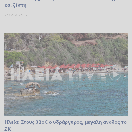
και ζέστη
25.06.2026 07:00
Ηλεία: Στους 32oC ο υδράργυρος, μεγάλη άνοδος το
ΣΚ