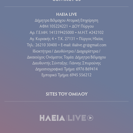
ΗΛΕΙΑ LIVE
Δήμητρα Βέλμαχου Ατομική Επιχείρηση
ΑΦΜ 105224221
ΔΟΥ Πύργου
•
Aρ. Γ.Ε.ΜΗ. 141319425000
Μ.Η.Τ. #242102
•
Αγ. Κυριακής 4
Τ.Κ. 27131
Πύργος Ηλείας
•
•
Τηλ.: 26210 30400
E-mail:
ilialive.gr@gmail.com
•
Ιδιοκτήτρια / Διευθύντρια / Διαχειρίστρια /
Δικαιούχος Ονόματος Τομέα: Δήμητρα Βέλμαχου
Διευθυντής Σύνταξης: Γιάννης Σπυρούνης
Δημοσιογραφικό Τμήμα: 6976 869414
Εμπορικό Τμήμα: 6945 556212
SITES ΤΟΥ ΟΜΙΛΟΥ