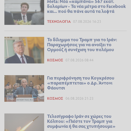
Meta: Νέα «καμπάνα» 567 εκατ.
δολαρίων - Τα νέα μέτρα στο Facebook
και... πού θα πάνε αυτά τα λεφτά
ΤΕΧΝΟΛΟΓΊΑ
07.08.2026 16:23
Το δίλημμα του Τραμπ για το Ιράν:
Παραχωρήσεις για να ανοίξει το
Ορμούζ ή συνέχιση του πολέμου
ΚΌΣΜΟΣ
07.08.2026 08:44
Για περιφρόνηση του Κογκρέσου
«παραπέμπτεται» ο Δρ. Άντονι
Φάουτσι
ΚΌΣΜΟΣ
06.08.2026 21:23
Τελεσίγραφο Ιράν σε χώρες του
Κόλπου: «Πιέστε τον Τραμπ για
συμφωνία ή θα σας χτυπήσουμε»