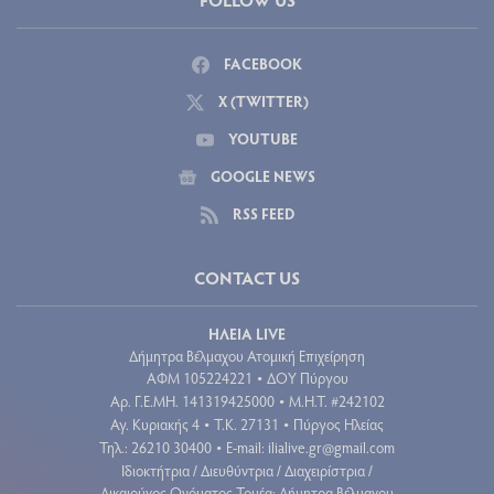
FACEBOOK
X (TWITTER)
YOUTUBE
GOOGLE NEWS
RSS FEED
CONTACT US
ΗΛΕΙΑ LIVE
Δήμητρα Βέλμαχου Ατομική Επιχείρηση
ΑΦΜ 105224221
ΔΟΥ Πύργου
•
Aρ. Γ.Ε.ΜΗ. 141319425000
Μ.Η.Τ. #242102
•
Αγ. Κυριακής 4
Τ.Κ. 27131
Πύργος Ηλείας
•
•
Τηλ.: 26210 30400
E-mail:
ilialive.gr@gmail.com
•
Ιδιοκτήτρια / Διευθύντρια / Διαχειρίστρια /
Δικαιούχος Ονόματος Τομέα: Δήμητρα Βέλμαχου