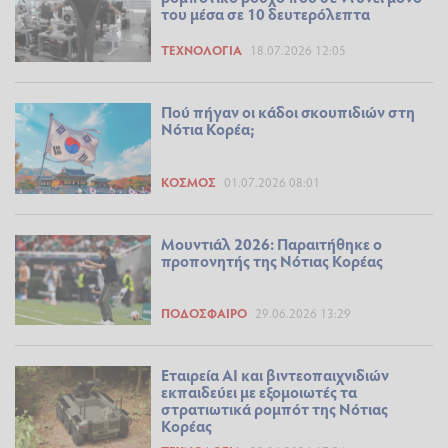
του μέσα σε 10 δευτερόλεπτα
ΤΕΧΝΟΛΟΓΊΑ
18.07.2026 12:05
Πού πήγαν οι κάδοι σκουπιδιών στη
Νότια Κορέα;
ΚΌΣΜΟΣ
01.07.2026 08:01
Μουντιάλ 2026: Παραιτήθηκε ο
προπονητής της Νότιας Κορέας
ΠΟΔΌΣΦΑΙΡΟ
29.06.2026 13:29
Εταιρεία ΑΙ και βιντεοπαιχνιδιών
εκπαιδεύει με εξομοιωτές τα
στρατιωτικά ρομπότ της Νότιας
Κορέας