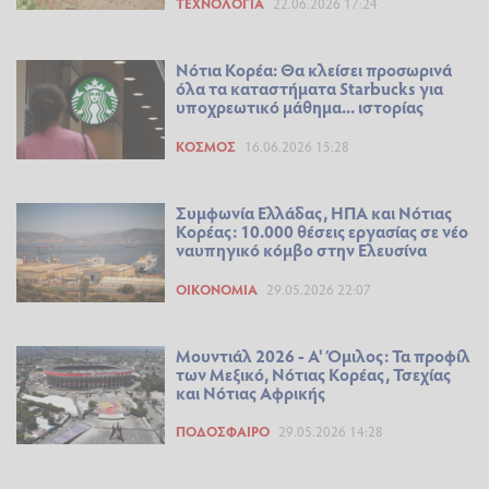
ΤΕΧΝΟΛΟΓΊΑ
22.06.2026 17:24
Νότια Κορέα: Θα κλείσει προσωρινά
όλα τα καταστήματα Starbucks για
υποχρεωτικό μάθημα... ιστορίας
ΚΌΣΜΟΣ
16.06.2026 15:28
Συμφωνία Ελλάδας, ΗΠΑ και Νότιας
Κορέας: 10.000 θέσεις εργασίας σε νέο
ναυπηγικό κόμβο στην Ελευσίνα
ΟΙΚΟΝΟΜΊΑ
29.05.2026 22:07
Μουντιάλ 2026 - Α' Όμιλος: Τα προφίλ
των Μεξικό, Νότιας Κορέας, Τσεχίας
και Νότιας Αφρικής
ΠΟΔΌΣΦΑΙΡΟ
29.05.2026 14:28