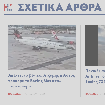
ΣΧΕΤΙΚΆ ΆΡΘΡΑ
Πανικός σ
Απίστευτο βίντεο: Ατζαμής πιλότος
Airlines: 
τράκαρε το Boeing Max στο...
Boeing 73
παρκάρισμα
ΚΌΣΜΟΣ
16.10.2025 19:36
ΚΌΣΜΟΣ
27.