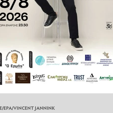
ι έργα τέχνης που εκτίθεντο στα
λοφορίας λόγω των ταξιδιωτικών
ημίας.
ι Iberia, μετρά απώλειες 5,6
ων οποίων 1,76 δισεκατομμύρια
λος IAG εφάρμοσε ένα σχέδιο
ργηση 13.000 θέσεων εργασίας
ΠΕ/EPA/VINCENT JANNINK