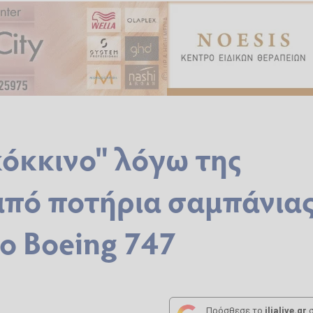
"κόκκινο" λόγω της
από ποτήρια σαμπάνια
το Boeing 747
Πρόσθεσε το
ilialive.gr
σ