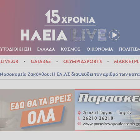
Α
ΠΟΛΙΤΙΚΑ
ΑΥΤΟΔΙΟΙΚΗΣΗ
ΕΛΛΑΔΑ
ΚΟΣΜΟΣ
ΟΙΚΟΝ
ΚΑΙΡΟΣ
ΑΥΤΟΔΙΟΙΚΗΣΗ
ΕΛΛΑΔΑ
ΚΟΣΜΟΣ
ΟΙΚΟΝΟΜΙΑ
ΠΟΛΙΤΙΣ
ALIVE.GR
GAIA365
OLYMPIASPORTS
MARKETPL
Νοσοκομείο Ζακύνθου: Η ΕΛ.ΑΣ διαψεύδει τον αριθμό των κατ