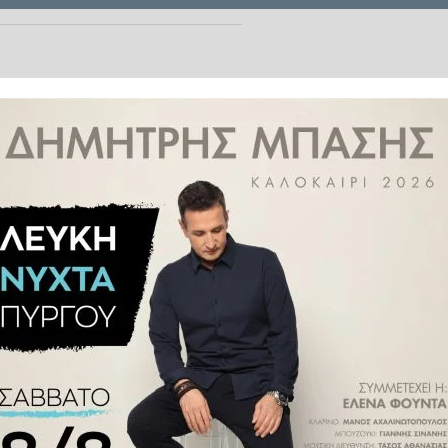
λόγω της πανδημίας του νέου
ου διαδικτύου σερβίτσια που
του Boeing 747 που απέσυρε από
ν πρώτη θέση, παντόφλες ακόμα
ου βγαίνουν σε πώληση «για να
πίτι», επισημαίνει η βρετανική
ικείμενα που χρησιμοποιούνταν
λήγη από την υγειονομική κρίση,