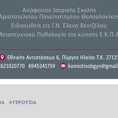
al Defense Authorization Act-
 της χώρας, υπερψηφίζεται κάθε
 / POOL
ΠΑ
ΓΕΡΟΥΣΙΑ