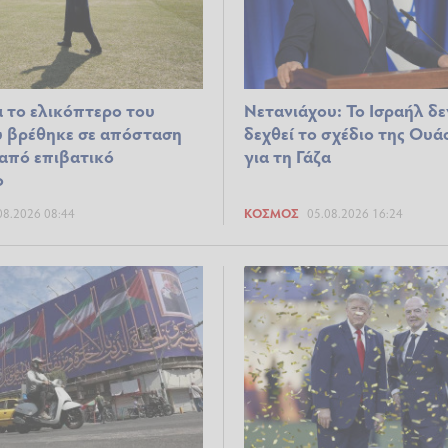
α το ελικόπτερο του
Νετανιάχου: Το Ισραήλ δε
 βρέθηκε σε απόσταση
δεχθεί το σχέδιο της Ουά
από επιβατικό
για τη Γάζα
ο
08.2026 08:44
ΚΌΣΜΟΣ
05.08.2026 16:24