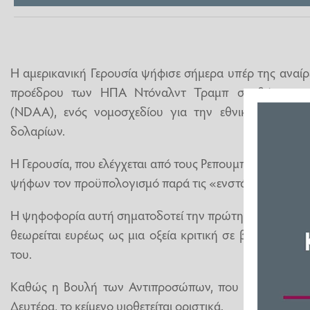
Η αμερικανική Γερουσία ψήφισε σήμερα υπέρ της αναί
προέδρου των ΗΠΑ Ντόναλντ Τραμπ σε βάρος το
(NDAA), ενός νομοσχεδίου για την εθνική ασφάλει
δολαρίων.
Η Γερουσία, που ελέγχεται από τους Ρεπουμπλικάνους, υι
ψήφων τον προϋπολογισμό παρά τις «ενστάσεις του πρ
Η ψηφοφορία αυτή σηματοδοτεί την πρώτη ακύρωση βέτ
θεωρείται ευρέως ως μια οξεία κριτική σε βάρος του, τι
του.
Καθώς η Βουλή των Αντιπροσώπων, που ελέγχουν οι Δ
Δευτέρα, το κείμενο υιοθετείται οριστικά.