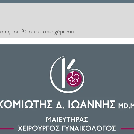
ρεσης του βέτο του απερχόμενου
υ αμυντικού προϋπολογισμού
α ύψους 740 δισεκατομμυρίων
οθέτησε με τα 2/3 και πλέον των
οέδρου».
ο της προεδρίας του Τραμπ και
ς τελευταίες ημέρες της θητείας
ημοκρατικοί, έκανε το ίδιο τη