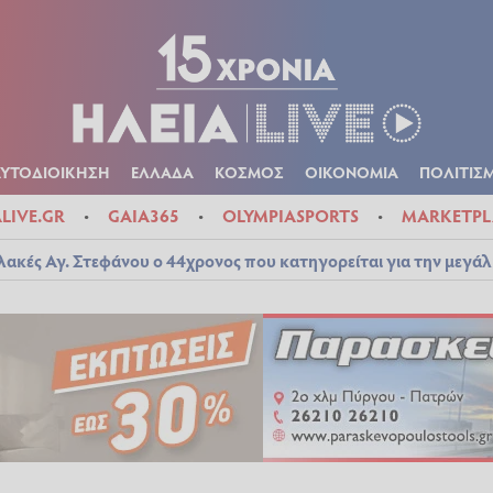
Α
ΠΟΛΙΤΙΚΑ
ΑΥΤΟΔΙΟΙΚΗΣΗ
ΕΛΛΑΔΑ
ΚΟΣΜΟΣ
ΟΙΚΟΝ
ΚΑΙΡΟΣ
ΑΥΤΟΔΙΟΙΚΗΣΗ
ΕΛΛΑΔΑ
ΚΟΣΜΟΣ
ΟΙΚΟΝΟΜΙΑ
ΠΟΛΙΤΙΣ
ALIVE.GR
GAIA365
OLYMPIASPORTS
MARKETPL
λακές Αγ. Στεφάνου ο 44χρονος που κατηγορείται για την μεγά