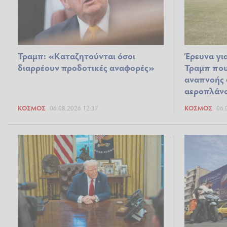
Τραμπ: «Καταζητούνται όσοι
Έρευνα γι
διαρρέουν προδοτικές αναφορές»
Τραμπ που
αναπνοής 
αεροπλάν
ΚΌΣΜΟΣ
06.08.2026 12:37
ΚΌΣΜΟΣ
06.