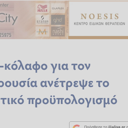
-κόλαφο για τον
ρουσία ανέτρεψε το
ντικό προϋπολογισμό
Πρόσθεσε το
ilialive.gr
σ