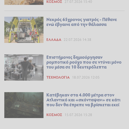
ΚΌΣΜΟΣ
27.07.2026 15:40
Νεκρός 65χρονος γιατρός - Πέθανε
ενώ έβγαινε από την θάλασσα
ΕΛΛΆΔΑ
22.07.2026 14:38
Επιστήμονες δημιούργησαν
ρομποτικό ρούχο που σε ντύνει μόνο
του μέσα σε 10 δευτερόλεπτα
ΤΕΧΝΟΛΟΓΊΑ
18.07.2026 12:05
Kατέβηκαν στα 4.000 μέτρα στον
Ατλαντικό και «σκόνταψαν» σε κάτι
που δεν θα έπρεπε να βρίσκεται εκεί
ΚΌΣΜΟΣ
15.07.2026 15:28