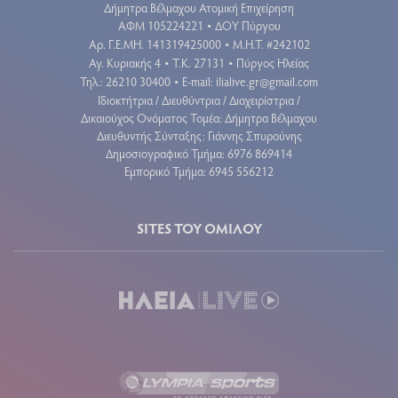
Δήμητρα Βέλμαχου Ατομική Επιχείρηση
ΑΦΜ 105224221
ΔΟΥ Πύργου
•
Aρ. Γ.Ε.ΜΗ. 141319425000
Μ.Η.Τ. #242102
•
Αγ. Κυριακής 4
Τ.Κ. 27131
Πύργος Ηλείας
•
•
Τηλ.: 26210 30400
E-mail:
ilialive.gr@gmail.com
•
Ιδιοκτήτρια / Διευθύντρια / Διαχειρίστρια /
Δικαιούχος Ονόματος Τομέα: Δήμητρα Βέλμαχου
Διευθυντής Σύνταξης: Γιάννης Σπυρούνης
Δημοσιογραφικό Τμήμα: 6976 869414
Εμπορικό Τμήμα: 6945 556212
SITES ΤΟΥ ΟΜΙΛΟΥ