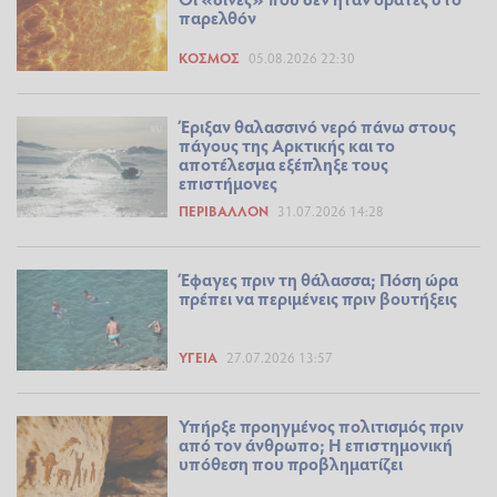
παρελθόν
ΚΌΣΜΟΣ
05.08.2026 22:30
Έριξαν θαλασσινό νερό πάνω στους
πάγους της Αρκτικής και το
αποτέλεσμα εξέπληξε τους
επιστήμονες
ΠΕΡΙΒΆΛΛΟΝ
31.07.2026 14:28
Έφαγες πριν τη θάλασσα; Πόση ώρα
πρέπει να περιμένεις πριν βουτήξεις
ΥΓΕΊΑ
27.07.2026 13:57
Υπήρξε προηγμένος πολιτισμός πριν
από τον άνθρωπο; Η επιστημονική
υπόθεση που προβληματίζει