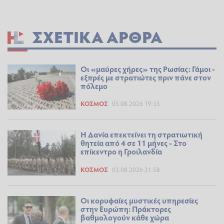
ΣΧΕΤΙΚΆ ΆΡΘΡΑ
Οι «μαύρες χήρες» της Ρωσίας: Γάμοι -
εξπρές με στρατιώτες πριν πάνε στον
πόλεμο
ΚΌΣΜΟΣ
05.08.2026 19:35
Η Δανία επεκτείνει τη στρατιωτική
θητεία από 4 σε 11 μήνες - Στο
επίκεντρο η Γροιλανδία
ΚΌΣΜΟΣ
03.08.2026 21:58
Οι κορυφαίες μυστικές υπηρεσίες
στην Ευρώπη: Πράκτορες
βαθμολογούν κάθε χώρα