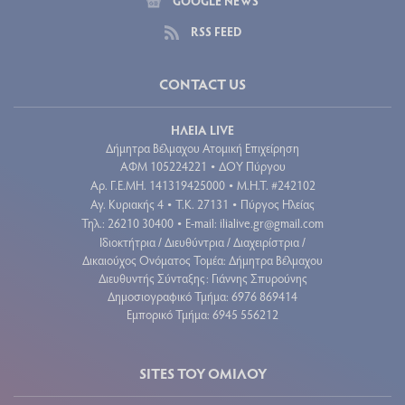
GOOGLE NEWS
RSS FEED
CONTACT US
ΗΛΕΙΑ LIVE
Δήμητρα Βέλμαχου Ατομική Επιχείρηση
ΑΦΜ 105224221
ΔΟΥ Πύργου
•
Aρ. Γ.Ε.ΜΗ. 141319425000
Μ.Η.Τ. #242102
•
Αγ. Κυριακής 4
Τ.Κ. 27131
Πύργος Ηλείας
•
•
Τηλ.: 26210 30400
E-mail:
ilialive.gr@gmail.com
•
Ιδιοκτήτρια / Διευθύντρια / Διαχειρίστρια /
Δικαιούχος Ονόματος Τομέα: Δήμητρα Βέλμαχου
Διευθυντής Σύνταξης: Γιάννης Σπυρούνης
Δημοσιογραφικό Τμήμα: 6976 869414
Εμπορικό Τμήμα: 6945 556212
SITES ΤΟΥ ΟΜΙΛΟΥ