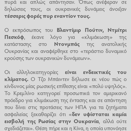
πυρά και απλώς απάντησαν. Όπως ανέφεραν σε
δηλώσεις τους, οι ουκρανικές δυνάμεις άνοιξαν
τέσσερις φορές πυρ εναντίον τους.
Ο εκπρόσωπος του
Βλαντίμιρ Πούτιν, Ντμίτρι
Πεσκόφ
, έκανε λόγο για «κλιμάκωση» της
κατάστασης στο
Ντονμπάς
της ανατολικής
Ουκρανίας και αναφέρθηκε στο «τεράστιο δυναμικό
κρούσης των ουκρανικών δυνάμεων».
Οι αλληλοκατηγορίες
είναι ενδεικτικές του
κλίματος.
Ο Τζο Μπάιντεν δήλωσε εκ νέου πώς ο
κίνδυνος μίας ρωσικής επίθεσης είναι «πολύ υψηλός».
Το Κρεμλίνο κατηγορεί προσωπικά τον αμερικανό
πρόεδρο για κλιμάκωση της έντασης και σε απάντηση
που δίνει στις προτάσεις των ΗΠΑ για τα ζητήματα
ασφαλείας ξεκαθαρίζει ότι «
δεν υφίσταται καμία
εισβολή της Ρωσίας στην Ουκρανία
, αλλά ούτε
σχεδιάζεται». Θέση πήρε και η Κίνα, η οποία υπονόησε