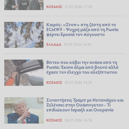
ΚΌΣΜΟΣ
31.07.2026 17:24
Καιρός: «Στοπ» στη ζέστη από το
ECMWF - Ψυχρή μάζα από τη Ρωσία
φέρνει δροσιά τον Αύγουστο
ΕΛΛΆΔΑ
30.07.2026 14:59
Βίντεο που κόβει την ανάσα από τη
Ρωσία: Έκανε άλμα από βουνό αλλά
έχασε τον έλεγχο του αλεξίπτωτου
ΚΌΣΜΟΣ
30.07.2026 14:29
Συναντήσεις Τραμπ με Νετανιάχου και
Ζελένσκι στην Ουάσινγκτον - Τι
επιδιώκουν Ισραήλ και Ουκρανία
ΚΌΣΜΟΣ
28.07.2026 14:18