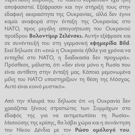
αποφασιστεί. Εξέφρασαν και την στήριξή τους στην
εδαφική ακεραιότητα της Ουκρανίας, αλλά δεν έγινε
καμία αναφορά στην ένταξη της Ουκρανίας στο
ΝΑΤΟ, προς μεγάλη απογοήτευση του Ουκρανού
προέδρου
Βολοντίμιρ Ζελένσκι.
Αυτήν εξέφρασε και
σε συνέντευξή του στη γερμανική
εφημερίδα Bild
.
Εκεί δήλωσε ότι «ενώ η Ουκρανία ήθελε για χρόνια να
ενταχθεί στο ΝΑΤΟ, η διαδικασία δεν προχωρά».
Πρόσθεσε, μάλιστα, ότι «δεν είναι μόνο η Ρωσία που
είναι αντίθετη στην ένταξή μας. Κάποια μεμονωμένα
μέλη του ΝΑΤΟ υποστηρίζουν τη θέση της Μόσχας.
Αυτό είναι κοινό μυστικό».
Από την πλευρά του δήλωσε ότι «η Ουκρανία δεν
χρειάζεται ξένους στρατιώτες των Συμμάχων στο
έδαφός της για να αντιμετωπίσει τη Ρωσία».
Μεσούσης της κρίσης, θα λάβει χώρα και η συνάντηση
του Νίκου Δένδια με τον
Ρώσο ομόλογό του
.