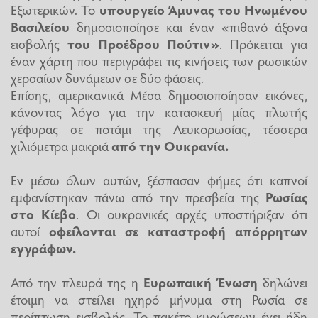
Εξωτερικών. Το
υπουργείο Άμυνας του Ηνωμένου
Βασιλείου
δημοσιοποίησε και έναν «πιθανό άξονα
εισβολής
του Προέδρου Πούτιν»
. Πρόκειται για
έναν χάρτη που περιγράφει τις κινήσεις των ρωσικών
χερσαίων δυνάμεων σε δύο φάσεις.
Επίσης, αμερικανικά Μέσα δημοσιοποίησαν εικόνες,
κάνοντας λόγο για την κατασκευή μίας πλωτής
γέφυρας σε ποτάμι της Λευκορωσίας, τέσσερα
χιλιόμετρα μακριά
από την Ουκρανία.
Εν μέσω όλων αυτών, ξέσπασαν φήμες ότι καπνοί
εμφανίστηκαν πάνω από την πρεσβεία της
Ρωσίας
στο Κίεβο
. Οι ουκρανικές αρχές υποστήριξαν ότι
αυτοί
οφείλονται σε καταστροφή απόρρητων
εγγράφων.
Από την πλευρά της η
Ευρωπαική Ένωση
δηλώνει
έτοιμη να στείλει ηχηρό μήνυμα στη Ρωσία σε
περίπτωση εισβολής. Το πακέτο κυρώσεων έχει ήδη