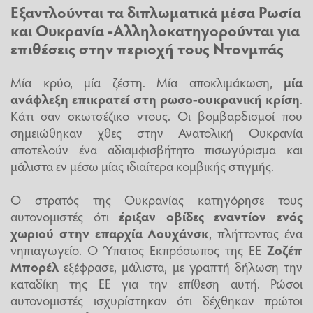
Εξαντλούνται τα διπλωματικά μέσα Ρωσία
και Ουκρανία -Αλληλοκατηγορούνται για
επιθέσεις στην περιοχή τους Ντονμπάς
Μία κρύο, μία ζέστη. Μία αποκλιμάκωση,
μία
ανάφλεξη επικρατεί στη ρωσο-ουκρανική κρίση
.
Κάτι σαν σκωτσέζικο ντους. Οι βομβαρδισμοί που
σημειώθηκαν χθες στην Ανατολική Ουκρανία
αποτελούν ένα αδιαμφισβήτητο πισωγύρισμα και
μάλιστα εν μέσω μίας ιδιαίτερα κομβικής στιγμής.
Ο στρατός της Ουκρανίας κατηγόρησε τους
αυτονομιστές ότι
έριξαν οβίδες εναντίον ενός
χωριού στην επαρχία Λουχάνσκ
, πλήττοντας ένα
νηπιαγωγείο. Ο Ύπατος Εκπρόσωπος της ΕΕ
Ζοζέπ
Μπορέλ
εξέφρασε, μάλιστα, με γραπτή δήλωση την
καταδίκη της ΕΕ για την επίθεση αυτή. Ρώσοι
αυτονομιστές ισχυρίστηκαν ότι δέχθηκαν πρώτοι