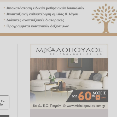
τα
le