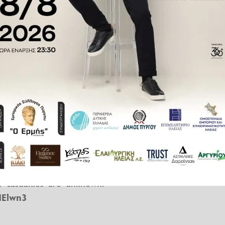
egistration number B1791,
wOwBC25KuW
των θυμάτων είναι άγνωστος.
δείχνουν να έχει ξεσπάσει φωτιά
ing to Guangzhou has just
 was a Boeing 737. Rescue
 casualties are unknown.
HElwn3