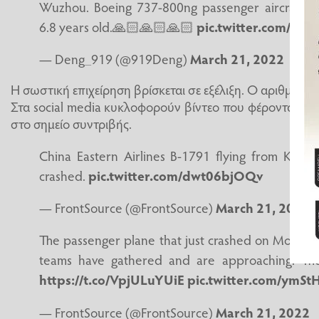
Wuzhou. Boeing 737-800ng passenger aircraft, r
6.8 years old.🙏🏻🙏🏻🙏🏻
pic.twitter.com/
— Deng_919 (@919Deng)
March 21, 2022
Η σωστική επιχείρηση βρίσκεται σε εξέλιξη. Ο αριθμός 
Στα social media κυκλοφορούν βίντεο που φέρονται να 
στο σημείο συντριβής.
China Eastern Airlines B-1791 flying from Kunm
crashed.
pic.twitter.com/dwt06bjOQv
— FrontSource (@FrontSource)
March 21, 2022
The passenger plane that just crashed on Monday
teams have gathered and are approaching. The
https://t.co/VpjULuYUiE
pic.twitter.com/ymSt
— FrontSource (@FrontSource)
March 21, 2022