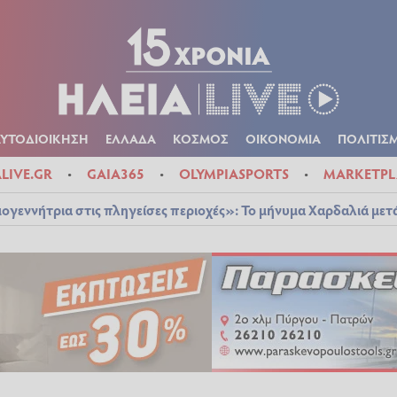
Α
ΠΟΛΙΤΙΚΑ
ΑΥΤΟΔΙΟΙΚΗΣΗ
ΕΛΛΑΔΑ
ΚΟΣΜΟΣ
ΟΙΚΟΝ
ΚΑΙΡΟΣ
ΑΥΤΟΔΙΟΙΚΗΣΗ
ΕΛΛΑΔΑ
ΚΟΣΜΟΣ
ΟΙΚΟΝΟΜΙΑ
ΠΟΛΙΤΙΣ
ALIVE.GR
GAIA365
OLYMPIASPORTS
MARKETPL
ογεννήτρια στις πληγείσες περιοχές»: Το μήνυμα Χαρδαλιά μετ