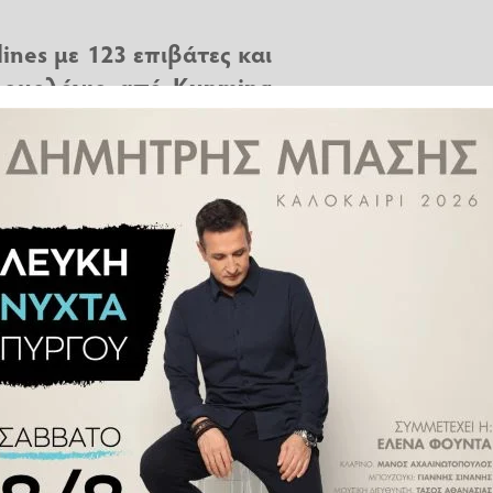
ines με 123 επιβάτες και
ρομολόγιο από Kunming
υκλοφορούν βίντεο που
ιά στο σημείο συντριβής
 133 επιβάτες στη νοτιοδυτική
ης China Eastern Airlines που
.
σί, προκαλώντας πυρκαγιά στην
rom Kunming to Guangzhou.
tude dropped sharply near