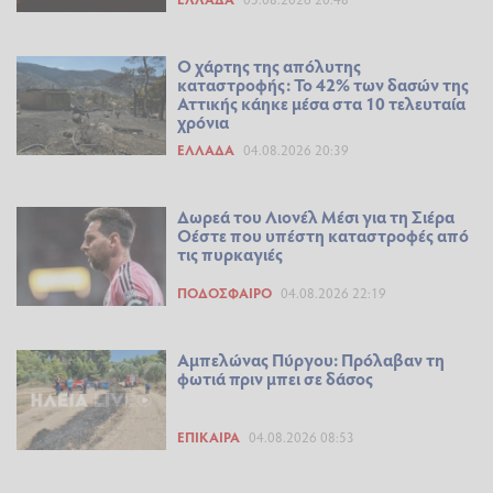
Ο χάρτης της απόλυτης
καταστροφής: Το 42% των δασών της
Αττικής κάηκε μέσα στα 10 τελευταία
χρόνια
ΕΛΛΆΔΑ
04.08.2026 20:39
Δωρεά του Λιονέλ Μέσι για τη Σιέρα
Οέστε που υπέστη καταστροφές από
τις πυρκαγιές
ΠΟΔΌΣΦΑΙΡΟ
04.08.2026 22:19
Αμπελώνας Πύργου: Πρόλαβαν τη
φωτιά πριν μπει σε δάσος
ΕΠΊΚΑΙΡΑ
04.08.2026 08:53