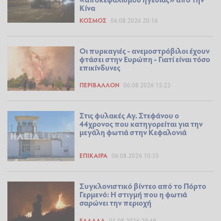
Κίνα
ΚΌΣΜΟΣ
06.08.2026 20:16
Οι πυρκαγιές - ανεμοστρόβιλοι έχουν
φτάσει στην Ευρώπη - Γιατί είναι τόσο
επικίνδυνες
ΠΕΡΙΒΆΛΛΟΝ
06.08.2026 15:22
Στις φυλακές Αγ. Στεφάνου ο
44χρονος που κατηγορείται για την
μεγάλη φωτιά στην Κεφαλονιά
ΕΠΊΚΑΙΡΑ
06.08.2026 10:35
Συγκλονιστικό βίντεο από το Πόρτο
Γερμενό: Η στιγμή που η φωτιά
σαρώνει την περιοχή
ΕΛΛΆΔΑ
05.08.2026 20:48