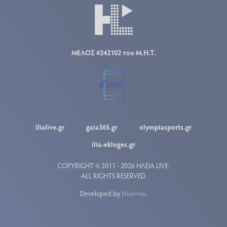
ΜΕΛΟΣ #242102 του Μ.Η.Τ.
ilialive.gr
gaia365.gr
olympiasports.gr
ilia-ekloges.gr
COPYRIGHT © 2011 - 2026 ΗΛΕΙΑ LIVE.
ALL RIGHTS RESERVED.
Developed by
Nuevvo
.