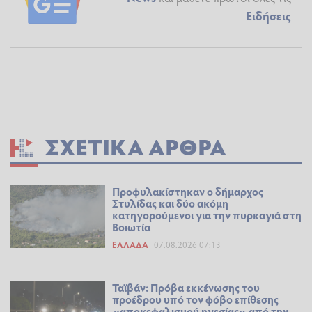
Ειδήσεις
ΣΧΕΤΙΚΆ ΆΡΘΡΑ
Προφυλακίστηκαν ο δήμαρχος
Στυλίδας και δύο ακόμη
κατηγορούμενοι για την πυρκαγιά στη
Βοιωτία
ΕΛΛΆΔΑ
07.08.2026 07:13
Ταϊβάν: Πρόβα εκκένωσης του
προέδρου υπό τον φόβο επίθεσης
«αποκεφαλισμού ηγεσίας» από την