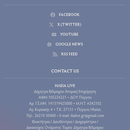
FACEBOOK
X (TWITTER)
YOUTUBE
GOOGLE NEWS
RSS FEED
CONTACT US
ΗΛΕΙΑ LIVE
Δήμητρα Βέλμαχου Ατομική Επιχείρηση
ΑΦΜ 105224221
ΔΟΥ Πύργου
•
Aρ. Γ.Ε.ΜΗ. 141319425000
Μ.Η.Τ. #242102
•
Αγ. Κυριακής 4
Τ.Κ. 27131
Πύργος Ηλείας
•
•
Τηλ.: 26210 30400
E-mail:
ilialive.gr@gmail.com
•
Ιδιοκτήτρια / Διευθύντρια / Διαχειρίστρια /
Δικαιούχος Ονόματος Τομέα: Δήμητρα Βέλμαχου