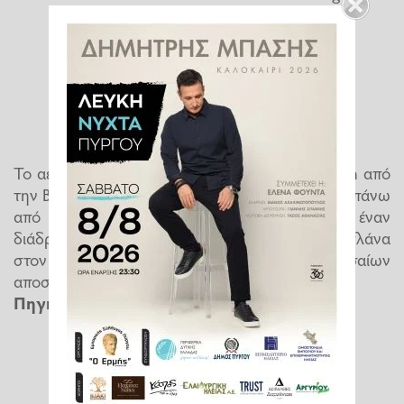
#MU5735
Boeing 737-800 (different
model frm Boeing 737 Max which remain
grounded in China)
pic.twitter.com/csRvoARAqo
— Carl Zha (@CarlZha)
March 21, 2022
Το αεροσκάφος παραδόθηκε στην China Eastern από
την Boeing τον Ιούνιο του 2015 και πετούσε για πάνω
από έξι χρόνια. Το δικινητήριο Boeing 737 με έναν
διάδρομο είναι ένα από τα πιο δημοφιλή αεροπλάνα
στον κόσμο για πτήσεις μικρών και μεσαίων
αποστάσεων.
Πηγή: Protothema.gr