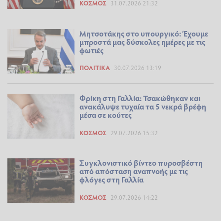
ΚΌΣΜΟΣ
31.07.2026 21:32
Μητσοτάκης στο υπουργικό: Έχουμε
μπροστά μας δύσκολες ημέρες με τις
φωτιές
ΠΟΛΙΤΙΚΆ
30.07.2026 13:19
Φρίκη στη Γαλλία: Τσακώθηκαν και
ανακάλυψε τυχαία τα 5 νεκρά βρέφη
μέσα σε κούτες
ΚΌΣΜΟΣ
29.07.2026 15:32
Συγκλονιστικό βίντεο πυροσβέστη
από απόσταση αναπνοής με τις
φλόγες στη Γαλλία
ΚΌΣΜΟΣ
29.07.2026 14:22