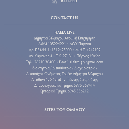
RSS FEED
CONTACT US
ΗΛΕΙΑ LIVE
Δήμητρα Βέλμαχου Ατομική Επιχείρηση
ΑΦΜ 105224221
ΔΟΥ Πύργου
•
Aρ. Γ.Ε.ΜΗ. 141319425000
Μ.Η.Τ. #242102
•
Αγ. Κυριακής 4
Τ.Κ. 27131
Πύργος Ηλείας
•
•
Τηλ.: 26210 30400
E-mail:
ilialive.gr@gmail.com
•
Ιδιοκτήτρια / Διευθύντρια / Διαχειρίστρια /
Δικαιούχος Ονόματος Τομέα: Δήμητρα Βέλμαχου
Διευθυντής Σύνταξης: Γιάννης Σπυρούνης
Δημοσιογραφικό Τμήμα: 6976 869414
Εμπορικό Τμήμα: 6945 556212
SITES ΤΟΥ ΟΜΙΛΟΥ