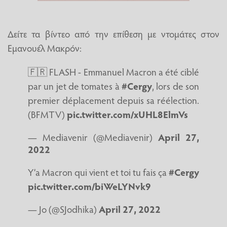
Δείτε τα βίντεο από την επίθεση με ντομάτες στον
Εμανουέλ Μακρόν:
🇫🇷 FLASH - Emmanuel Macron a été ciblé
par un jet de tomates à
#Cergy
, lors de son
premier déplacement depuis sa réélection.
(BFMTV)
pic.twitter.com/xUHL8ElmVs
— Mediavenir (@Mediavenir)
April 27,
2022
Y’a Macron qui vient et toi tu fais ça
#Cergy
pic.twitter.com/biWeLYNvk9
— Jo (@SJodhika)
April 27, 2022