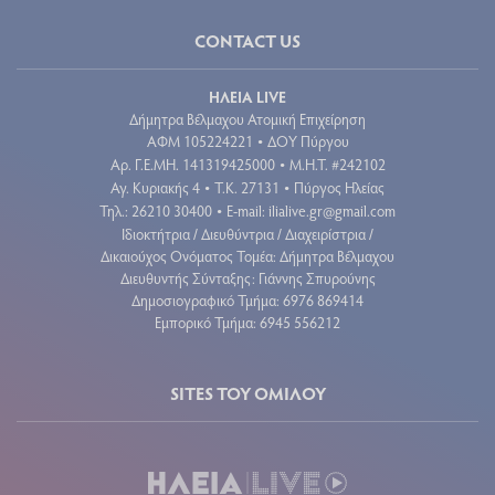
CONTACT US
ΗΛΕΙΑ LIVE
Δήμητρα Βέλμαχου Ατομική Επιχείρηση
ΑΦΜ 105224221
ΔΟΥ Πύργου
•
Aρ. Γ.Ε.ΜΗ. 141319425000
Μ.Η.Τ. #242102
•
Αγ. Κυριακής 4
Τ.Κ. 27131
Πύργος Ηλείας
•
•
Τηλ.: 26210 30400
E-mail:
ilialive.gr@gmail.com
•
Ιδιοκτήτρια / Διευθύντρια / Διαχειρίστρια /
Δικαιούχος Ονόματος Τομέα: Δήμητρα Βέλμαχου
Διευθυντής Σύνταξης: Γιάννης Σπυρούνης
Δημοσιογραφικό Τμήμα: 6976 869414
Εμπορικό Τμήμα: 6945 556212
SITES ΤΟΥ ΟΜΙΛΟΥ