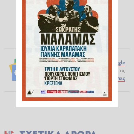
Ακολουθήστε το ilialive.gr στο
Google
News
και μάθετε πρώτοι όλες τις
Ειδήσεις
ΣΧΕΤΙΚΆ ΆΡΘΡΑ