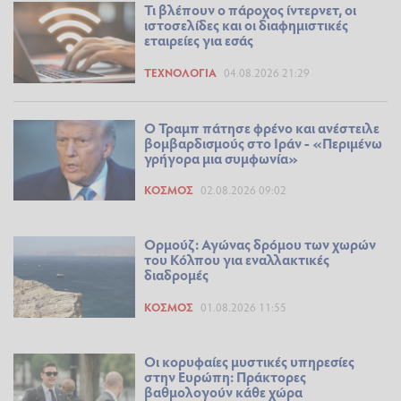
Τι βλέπουν ο πάροχος ίντερνετ, οι
ιστοσελίδες και οι διαφημιστικές
εταιρείες για εσάς
ΤΕΧΝΟΛΟΓΊΑ
04.08.2026 21:29
Ο Τραμπ πάτησε φρένο και ανέστειλε
βομβαρδισμούς στο Ιράν - «Περιμένω
γρήγορα μια συμφωνία»
ΚΌΣΜΟΣ
02.08.2026 09:02
Ορμούζ: Αγώνας δρόμου των χωρών
του Κόλπου για εναλλακτικές
διαδρομές
ΚΌΣΜΟΣ
01.08.2026 11:55
Οι κορυφαίες μυστικές υπηρεσίες
στην Ευρώπη: Πράκτορες
βαθμολογούν κάθε χώρα