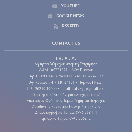
YOUTUBE
GOOGLE NEWS
RSS FEED
CONTACT US
ΗΛΕΙΑ LIVE
Δήμητρα Βέλμαχου Ατομική Επιχείρηση
ΑΦΜ 105224221
ΔΟΥ Πύργου
•
Aρ. Γ.Ε.ΜΗ. 141319425000
Μ.Η.Τ. #242102
•
Αγ. Κυριακής 4
Τ.Κ. 27131
Πύργος Ηλείας
•
•
Τηλ.: 26210 30400
E-mail:
ilialive.gr@gmail.com
•
Ιδιοκτήτρια / Διευθύντρια / Διαχειρίστρια /
Δικαιούχος Ονόματος Τομέα: Δήμητρα Βέλμαχου
Διευθυντής Σύνταξης: Γιάννης Σπυρούνης
Δημοσιογραφικό Τμήμα: 6976 869414
Εμπορικό Τμήμα: 6945 556212