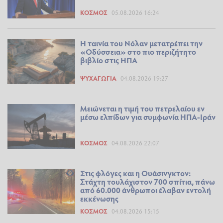
ΚΌΣΜΟΣ
05.08.2026 16:24
Η ταινία του Νόλαν μετατρέπει την
«Οδύσσεια» στο πιο περιζήτητο
βιβλίο στις ΗΠΑ
ΨΥΧΑΓΩΓΊΑ
04.08.2026 19:27
Μειώνεται η τιμή του πετρελαίου εν
μέσω ελπίδων για συμφωνία ΗΠΑ-Ιράν
ΚΌΣΜΟΣ
04.08.2026 22:07
Στις φλόγες και η Ουάσινγκτον:
Στάχτη τουλάχιστον 700 σπίτια, πάνω
από 60.000 άνθρωποι έλαβαν εντολή
εκκένωσης
ΚΌΣΜΟΣ
04.08.2026 15:15