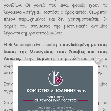
γονιδίων. Οι γονείς που είναι φορείς έχουν το
λεγόμενο «στίγμα», ωστόσο ο όρος αυτός, θεωρείται
πλέον παρωχημένος και δεν χρησιμοποιείται. Οι
φορείς του στίγματος της μεσογειακής αναιμίας
λέγονται σήμερα ετεροζυγώτες.
Η θαλασσαιμία είναι ιδιαίτερα
συνδεδεμένη με τους
λαούς της Μεσογείου, τους Άραβες και τους
Ασιάτες.
Στην
Ευρώπη
, τα μεγαλύτερα ποσοστά
φορέων εντοπίζονται στην Ελλάδα, την Κύπρο, τις
ακτές της Τουρκίας αλλά και σε τμήματα της Ιταλίας.
Στην
Κύπρο
οι φορείς της μεσογειακής αναιμίας
αγγίζουν το 15-20 %.
Στην
Ελλάδα
η συχνότητα είναι επίσης υψηλή και
αγγίζει το 8% (κατά μέσο όρο) του πληθυσμού. Σε