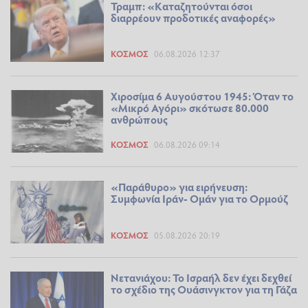
Τραμπ: «Καταζητούνται όσοι
διαρρέουν προδοτικές αναφορές»
ΚΌΣΜΟΣ
06.08.2026 12:37
Χιροσίμα 6 Αυγούστου 1945: Όταν το
«Μικρό Αγόρι» σκότωσε 80.000
ανθρώπους
ΚΌΣΜΟΣ
06.08.2026 09:14
«Παράθυρο» για ειρήνευση:
Συμφωνία Ιράν- Ομάν για το Ορμούζ
ΚΌΣΜΟΣ
05.08.2026 20:19
Νετανιάχου: Το Ισραήλ δεν έχει δεχθεί
το σχέδιο της Ουάσινγκτον για τη Γάζα