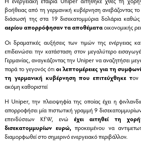
Η ενεργειακή εταιρία Uniper αιτήθηκε χθες τη χορή
βοήθειας από τη γερμανική κυβέρνηση ανεβάζοντας το
διάσωσή της στα 19 δισεκατομμύρια δολάρια καθώ
αερίου απορρόφησαν τα αποθέματα
οικονομικής ρε
Οι δραματικές αυξήσεις των τιμών της ενέργειας κατ
επιδεινώσει την κατάσταση στον μεγαλύτερο εισαγωγ
Γερμανίας, αναγκάζοντας την Uniper να αναζητήσει μεγ
παρά το γεγονός ότι
οι λεπτομέρειες για τη συμφων
τη γερμανική κυβέρνηση που επιτεύχθηκε τ
ον
ακόμη καθοριστεί
Η Uniper, την πλειοψηφία της οποίας έχει η φινλανδι
απορροφήσει μία πιστωτική γραμμή 9 δισεκατομμυρίων
επενδύσεων KfW, ενώ
έχει αιτηθεί τη χο
δισεκατομμυρίων ευρώ,
προκειμένου να αντιμετωπ
διαμορφωθεί στο σημερινό ενεργειακό περιβάλλον.