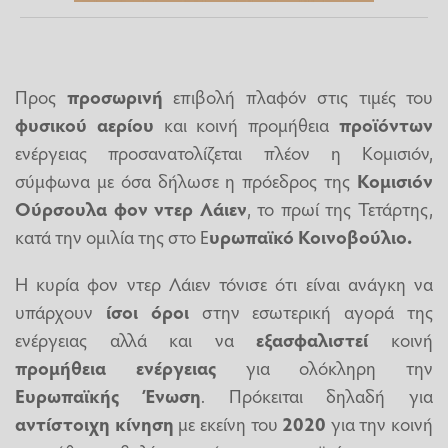
Προς
προσωρινή
επιβολή πλαφόν στις τιμές του
φυσικού αερίου
και κοινή προμήθεια
προϊόντων
ενέργειας προσανατολίζεται πλέον η Κομισιόν,
σύμφωνα με όσα δήλωσε η πρόεδρος της
Κομισιόν
Ούρσουλα φον ντερ Λάιεν
, το πρωί της Τετάρτης,
κατά την ομιλία της στο Ε
υρωπαϊκό Κοινοβούλιο.
Η κυρία φον ντερ Λάιεν τόνισε ότι είναι ανάγκη να
υπάρχουν
ίσοι όροι
στην εσωτερική αγορά της
ενέργειας αλλά και να
εξασφαλιστεί
κοινή
προμήθεια
ενέργειας
για ολόκληρη την
Ευρωπαϊκής
Ένωση
. Πρόκειται δηλαδή για
αντίστοιχη
κίνηση
με εκείνη του
2020
για την κοινή