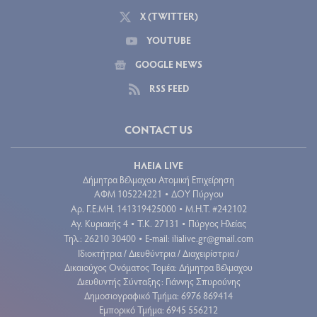
X (TWITTER)
YOUTUBE
GOOGLE NEWS
RSS FEED
CONTACT US
ΗΛΕΙΑ LIVE
Δήμητρα Βέλμαχου Ατομική Επιχείρηση
ΑΦΜ 105224221
ΔΟΥ Πύργου
•
Aρ. Γ.Ε.ΜΗ. 141319425000
Μ.Η.Τ. #242102
•
Αγ. Κυριακής 4
Τ.Κ. 27131
Πύργος Ηλείας
•
•
Τηλ.: 26210 30400
E-mail:
ilialive.gr@gmail.com
•
Ιδιοκτήτρια / Διευθύντρια / Διαχειρίστρια /
Δικαιούχος Ονόματος Τομέα: Δήμητρα Βέλμαχου
Διευθυντής Σύνταξης: Γιάννης Σπυρούνης
Δημοσιογραφικό Τμήμα: 6976 869414
Εμπορικό Τμήμα: 6945 556212