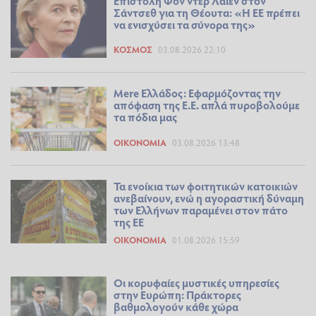
Επιστολή Φον ντερ Λάιεν στον
Σάντσεθ για τη Θέουτα: «Η ΕΕ πρέπει
να ενισχύσει τα σύνορα της»
ΚΌΣΜΟΣ
03.08.2026 22:10
Mere Ελλάδος: Εφαρμόζοντας την
απόφαση της Ε.Ε. απλά πυροβολούμε
τα πόδια μας
ΟΙΚΟΝΟΜΊΑ
03.08.2026 13:48
Τα ενοίκια των φοιτητικών κατοικιών
ανεβαίνουν, ενώ η αγοραστική δύναμη
των Ελλήνων παραμένει στον πάτο
της ΕΕ
ΟΙΚΟΝΟΜΊΑ
01.08.2026 15:59
Οι κορυφαίες μυστικές υπηρεσίες
στην Ευρώπη: Πράκτορες
βαθμολογούν κάθε χώρα