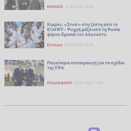
ΚΌΣΜΟΣ
31.07.2026 17:24
Καιρός: «Στοπ» στη ζέστη από το
ECMWF - Ψυχρή μάζα από τη Ρωσία
φέρνει δροσιά τον Αύγουστο
ΕΛΛΆΔΑ
30.07.2026 14:59
Παγκόσμια κατακραυγή για τα σχέδια
της FIFA
ΠΟΔΌΣΦΑΙΡΟ
30.07.2026 11:04