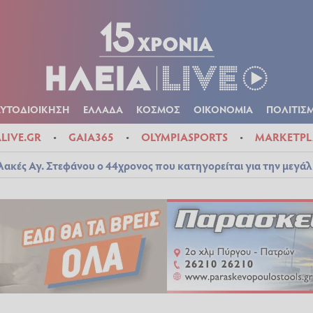
Α
ΠΟΛΙΤΙΚΑ
ΑΥΤΟΔΙΟΙΚΗΣΗ
ΕΛΛΑΔΑ
ΚΟΣΜΟΣ
ΟΙΚΟΝ
ΚΑΙΡΟΣ
ΑΥΤΟΔΙΟΙΚΗΣΗ
ΕΛΛΑΔΑ
ΚΟΣΜΟΣ
ΟΙΚΟΝΟΜΙΑ
ΠΟΛΙΤΙΣ
ALIVE.GR
GAIA365
OLYMPIASPORTS
MARKETPL
λακές Αγ. Στεφάνου ο 44χρονος που κατηγορείται για την μεγά