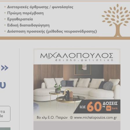
ν»
ου
τα
le