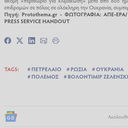
ακόμη «περιθώριο για κλιμάκωση» μετά από δύο ημ
επιδρομών σε πόλεις σε ολόκληρη την Ουκρανία, συμπε
Πηγή: Protothema.gr - ΦΩΤΟΓΡΑΦΙΑ: ΑΠΕ-EPA
PRESS SERVICE HANDOUT
TAGS:
ΠΕΤΡΕΛΑΙΟ
ΡΩΣΙΑ
ΟΥΚΡΑΝΙΑ
ΠΟΛΕΜΟΣ
ΒΟΛΟΝΤΙΜΙΡ ΖΕΛΕΝΣΚ
Ακολουθήσ