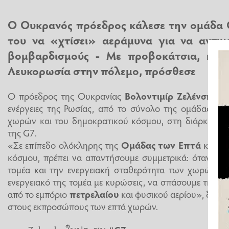
Ο Ουκρανός πρόεδρος κάλεσε την ομάδα 
του να «χτίσει» αεράμυνα για να αντιμ
βομβαρδισμούς - Με προβοκάτσια, η Ρω
Λευκορωσία στην πόλεμο, πρόσθεσε
Ο πρόεδρος της Ουκρανίας
Βολοντιμίρ Ζελένσκι
ζήτ
ενέργειες της Ρωσίας, από το σύνολο της ομάδας τω
χωρών και του δημοκρατικού κόσμου, στη διάρκεια π
της G7.
«Σε επίπεδο ολόκληρης της
Ομάδας των Επτά
και ολ
κόσμου, πρέπει να απαντήσουμε συμμετρικά: όταν η Ρω
τομέα και την ενεργειακή σταθερότητα των χωρών μα
ενεργειακό της τομέα με κυρώσεις, να σπάσουμε τη σ
από το εμπόριο
πετρελαίου
και φυσικού αερίου», δήλω
στους εκπροσώπους των επτά χωρών.