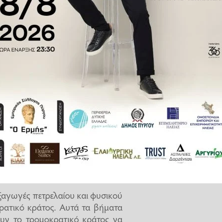
นจากอิหร่าน
สำหรับ “การลงประชามติ”
ลารุส
Ukraine
#ยูเครนรัสเซีย
yugbambaby2)
October 11,
εξαγωγές πετρελαίου και φυσικού
κρατικό κράτος. Αυτά τα βήματα
υν το τρομοκρατικό κράτος να