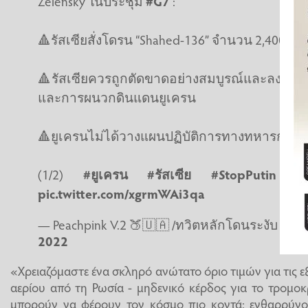
Zelensky ในประชุม
#G7
:
🔺รัสเซียสั่งโดรน “Shahed-136” จำนวน 2,400 ชิ้
🔺รัสเซียควรถูกตัดขาดอย่างสมบูรณ์และลงโทษ
และการผนวกดินแดนยูเครน
🔺ยูเครนไม่ได้วางแผนปฏิบัติการทางทหารกับเบ
(1/2)
#ยูเครน
#รัสเซีย
#StopPutin
#
pic.twitter.com/xgrmWAi3qa
— Peachpink V.2 🍑🇺🇦 /ทวิตหลักโดนระงับ (@
2022
«Χρειαζόμαστε ένα σκληρό ανώτατο όριο τιμών για τις 
αερίου από τη Ρωσία - μηδενικό κέρδος για το τρομο
μπορούν να φέρουν τον κόσμο πιο κοντά: ενθαρρύνο