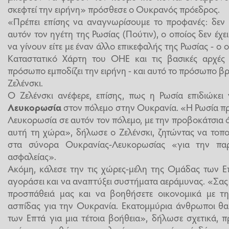
σκεφτεί την ειρήνη» πρόσθεσε ο Ουκρανός πρόεδρος.
«Πρέπει επίσης να αναγνωρίσουμε το προφανές: δεν 
αυτόν τον ηγέτη της Ρωσίας (Πούτιν), ο οποίος δεν έχε
να γίνουν είτε με έναν άλλο επικεφαλής της Ρωσίας - ο
Καταστατικό Χάρτη του ΟΗΕ και τις βασικές αρχές
πρόσωπο εμποδίζει την ειρήνη - και αυτό το πρόσωπο β
Ζελένσκι.
Ο Ζελένσκι ανέφερε, επίσης, πως η Ρωσία επιδιώκει
Λευκορωσία
στον πόλεμο στην Ουκρανία. «Η Ρωσία πρ
Λευκορωσία σε αυτόν τον πόλεμο, με την προβοκάτσια ό
αυτή τη χώρα», δήλωσε ο Ζελένσκι, ζητώντας να τοπο
στα σύνορα Ουκρανίας-Λευκορωσίας «για την πα
ασφαλείας».
Ακόμη, κάλεσε την τις χώρες-μέλη της Ομάδας των Ε
αγοράσει και να αναπτύξει συστήματα αεράμυνας. «Σας 
προσπάθειά μας και να βοηθήσετε οικονομικά με τη
ασπίδας για την Ουκρανία. Εκατομμύρια άνθρωποι θα
των Επτά για μια τέτοια βοήθεια», δήλωσε σχετικά, 