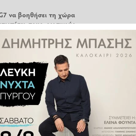
G7 να βοηθήσει τη χώρα
ετωπίσει τους ρωσικούς
σία θέλει να σύρει τη
ησε συμμετρική απάντηση στις
ν επτά ισχυρότερων οικονομικά
αρέμβασής του στη συνεδρίαση
όκληρου του δημοκρατικού μας
σία επιτίθεται στον ενεργειακό
ς, πρέπει να μπλοκάρουμε τον
ταθερότητα των ρωσικών εσόδων
σε μιλώντας μέσω βιντεοκλήσης