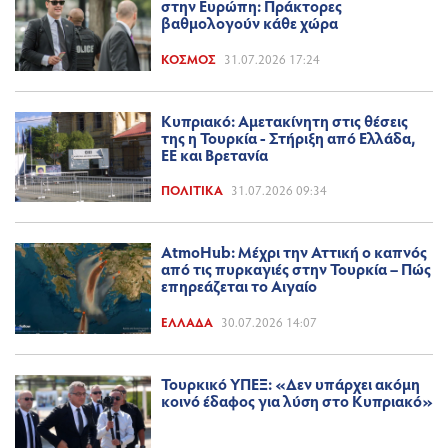
στην Ευρώπη: Πράκτορες
βαθμολογούν κάθε χώρα
ΚΌΣΜΟΣ
31.07.2026 17:24
Κυπριακό: Αμετακίνητη στις θέσεις
της η Τουρκία - Στήριξη από Ελλάδα,
ΕΕ και Βρετανία
ΠΟΛΙΤΙΚΆ
31.07.2026 09:34
AtmoHub: Μέχρι την Αττική ο καπνός
από τις πυρκαγιές στην Τουρκία – Πώς
επηρεάζεται το Αιγαίο
ΕΛΛΆΔΑ
30.07.2026 14:07
Τουρκικό ΥΠΕΞ: «Δεν υπάρχει ακόμη
κοινό έδαφος για λύση στο Κυπριακό»