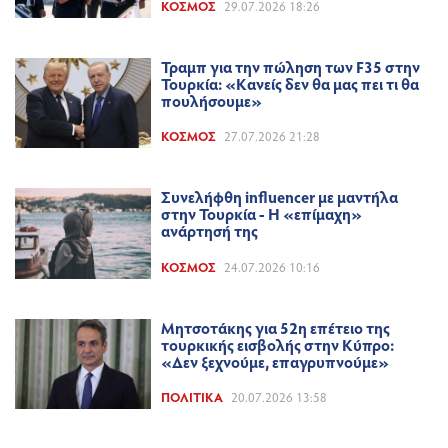
ΚΌΣΜΟΣ
29.07.2026 18:26
Τραμπ για την πώληση των F35 στην
Τουρκία: «Κανείς δεν θα μας πει τι θα
πουλήσουμε»
ΚΌΣΜΟΣ
27.07.2026 21:28
Συνελήφθη influencer με μαντήλα
στην Τουρκία - Η «επίμαχη»
ανάρτησή της
ΚΌΣΜΟΣ
24.07.2026 10:16
Μητσοτάκης για 52η επέτειο της
τουρκικής εισβολής στην Κύπρο:
«Δεν ξεχνούμε, επαγρυπνούμε»
ΠΟΛΙΤΙΚΆ
20.07.2026 13:58