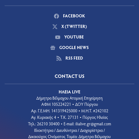
FACEBOOK
X (TWITTER)
YOUTUBE
GOOGLE NEWS
RSS FEED
CONTACT US
ΗΛΕΙΑ LIVE
Δήμητρα Βέλμαχου Ατομική Επιχείρηση
ΑΦΜ 105224221
ΔΟΥ Πύργου
•
Aρ. Γ.Ε.ΜΗ. 141319425000
Μ.Η.Τ. #242102
•
Αγ. Κυριακής 4
Τ.Κ. 27131
Πύργος Ηλείας
•
•
Τηλ.: 26210 30400
E-mail:
ilialive.gr@gmail.com
•
Ιδιοκτήτρια / Διευθύντρια / Διαχειρίστρια /
Δικαιούχος Ονόματος Τομέα: Δήμητρα Βέλμαχου