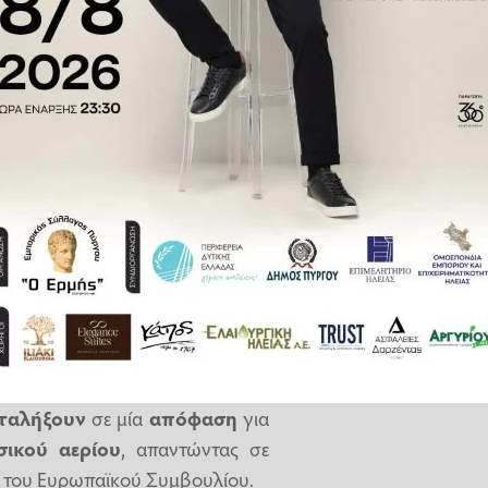
ροστασίας των πολιτών και της
η σημασία της
ενίσχυσης
του
 και ειδικότερα:
ήτησης φυσικού αερίου και των
ν συζητήσεων με αξιόπιστους
μβολαίων
φυσικού αερίου και στην στενή
λά και την μείωση στη ζήτηση
 για τον χειμώνα του 2023-2024
ε πάντως αισιόδοξος ότι την
ταλήξουν
σε μία
απόφαση
για
σικού αερίου
, απαντώντας σε
 του Ευρωπαϊκού Συμβουλίου.