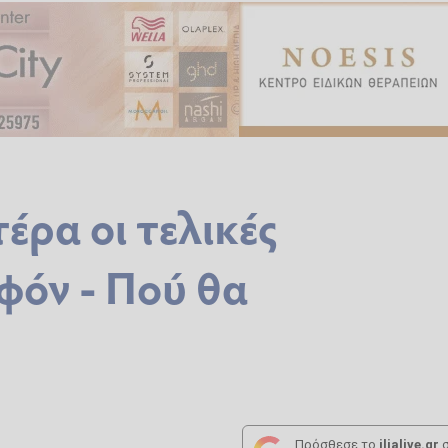
έρα οι τελικές
φόν - Πού θα
Πρόσθεσε το
ilialive.gr
σ