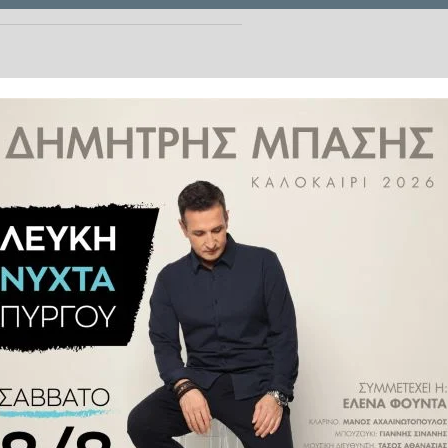
ώς οι
27 ηγέτες
της
ΕΕ
κάλεσαν
για το ζήτημα του πλαφόν στο
για το ύψος, από το οποίο θα
χανισμό ανάσχεσης του πλαφόν.
 όσα αποφάσισαν το διήμερο 20-
ει και ζητώντας να ολοκληρωθεί
 ρυθμιστικών κανόνων με στόχο:
ναν καλύτερο συντονισμό των
συνόρων και τις αξιόπιστα όρια
πηγών ενέργειας