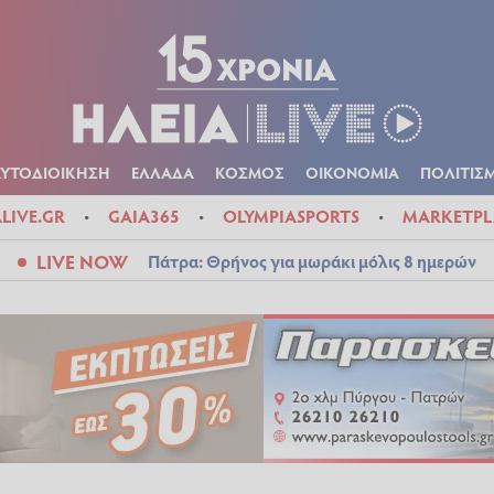
Α
ΠΟΛΙΤΙΚΑ
ΑΥΤΟΔΙΟΙΚΗΣΗ
ΕΛΛΑΔΑ
ΚΟΣΜΟΣ
ΟΙΚΟΝ
ΚΑΙΡΟΣ
ΑΥΤΟΔΙΟΙΚΗΣΗ
ΕΛΛΑΔΑ
ΚΟΣΜΟΣ
ΟΙΚΟΝΟΜΙΑ
ΠΟΛΙΤΙΣ
ALIVE.GR
GAIA365
OLYMPIASPORTS
MARKETPL
LIVE NOW
Πάτρα: Θρήνος για μωράκι μόλις 8 ημερών