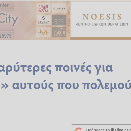
ρύτερες ποινές για
» αυτούς που πολεμο
ς
Πρόσθεσε το
ilialive.gr
σ