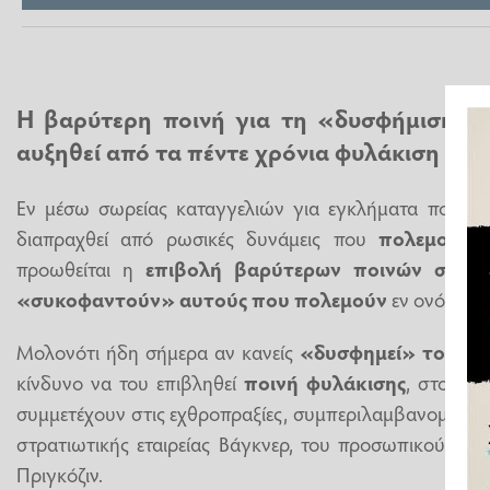
Η βαρύτερη ποινή για τη «δυσφήμιση»
αυξηθεί από τα πέντε χρόνια φυλάκιση στα
Εν μέσω σωρείας καταγγελιών για εγκλήματα πολέμου
διαπραχθεί από ρωσικές δυνάμεις που
πολεμούν 
προωθείται η
επιβολή βαρύτερων ποινών σε β
«συκοφαντούν» αυτούς που πολεμούν
εν ονόματι 
Μολονότι ήδη σήμερα αν κανείς
«δυσφημεί» τον ρω
κίνδυνο να του επιβληθεί
ποινή φυλάκισης
, στο μέ
συμμετέχουν στις εχθροπραξίες, συμπεριλαμβανομένων
στρατιωτικής εταιρείας Βάγκνερ, του προσωπικού στρα
Πριγκόζιν.