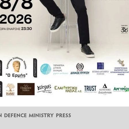
χητών θα αυξηθεί από τα πέντε
πικρίσεις για τις ενέργειες του
δρακόντεια νομοθεσία, η απειλή
 με τον ρώσο πρόεδρο Βλαντίμιρ
σία
. Ο πρόεδρος του ρωσικού
υλία για αυτό — αρχικά έκανε
ειρξης. Σχέδιο νόμου για τη
ση. Η ψήφισή του κατ’ άρθρον
 Μαρτίου.
N DEFENCE MINISTRY PRESS