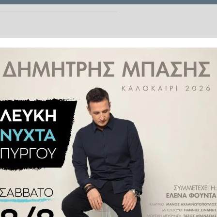
 των ρώσων μαχητών θα
 επτά χρόνια κάθειρξη
, τα οποία φέρονται να έχουν
στην Ουκρανία
, στη Μόσχα
άρος όσων «δυσφημούν» ή
της
Ρωσίας
.
σικό στρατό
αντιμετωπίζει τον
λλον αυτό θα αφορά όλους όσοι
 των μισθοφόρων της ιδιωτικής
τού του επιχειρηματία Γεβγκένι