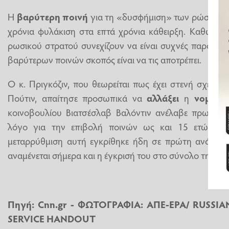
Η
βαρύτερη ποινή
για τη «δυσφήμιση» των ρώσων μα
χρόνια φυλάκιση στα επτά χρόνια κάθειρξη. Καθώς οι ε
ρωσικού στρατού συνεχίζουν να είναι συχνές παρά τη 
βαρύτερων ποινών σκοπός είναι να τις αποτρέπει.
Ο κ. Πριγκόζιν, που θεωρείται πως έχει στενή σχέση
Πούτιν, απαίτησε προσωπικά να
αλλάξει
η
νομοθε
κοινοβουλίου Βιατσέσλαβ Βαλόντιν ανέλαβε πρωτοβο
λόγο για την επιβολή ποινών ως και 15 ετών κάθ
μεταρρύθμιση αυτή εγκρίθηκε ήδη σε πρώτη ανάγνω
αναμένεται σήμερα και η έγκρισή του στο σύνολο τη 14η
Πηγή: Cnn.gr - ΦΩΤΟΓΡΑΦΙΑ: ΑΠΕ-ΕΡΑ/ RUSSIA
SERVICE HANDOUT