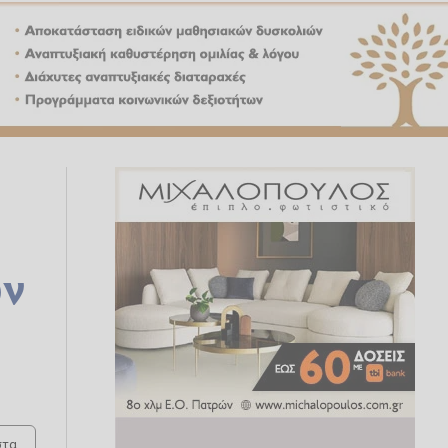
ύν
τα