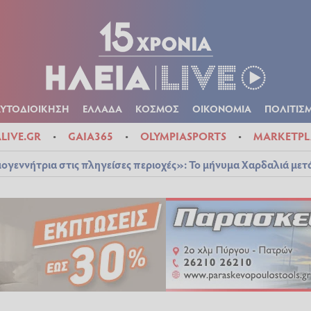
Α
ΠΟΛΙΤΙΚΑ
ΑΥΤΟΔΙΟΙΚΗΣΗ
ΕΛΛΑΔΑ
ΚΟΣΜΟΣ
ΟΙΚΟΝ
ΚΑΙΡΟΣ
ΑΥΤΟΔΙΟΙΚΗΣΗ
ΕΛΛΑΔΑ
ΚΟΣΜΟΣ
ΟΙΚΟΝΟΜΙΑ
ΠΟΛΙΤΙΣ
ALIVE.GR
GAIA365
OLYMPIASPORTS
MARKETPL
ογεννήτρια στις πληγείσες περιοχές»: Το μήνυμα Χαρδαλιά μετ