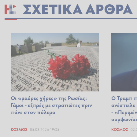
ΣΧΕΤΙΚΆ ΆΡΘΡΑ
Οι «μαύρες χήρες» της Ρωσίας:
Ο Τραμπ π
Γάμοι - εξπρές με στρατιώτες πριν
ανέστειλε
πάνε στον πόλεμο
- «Περιμέ
συμφωνία
ΚΌΣΜΟΣ
05.08.2026 19:35
ΚΌΣΜΟΣ
02.