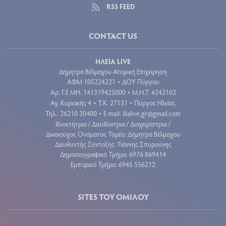
RSS FEED
CONTACT US
ΗΛΕΙΑ LIVE
Δήμητρα Βέλμαχου Ατομική Επιχείρηση
ΑΦΜ 105224221
ΔΟΥ Πύργου
•
Aρ. Γ.Ε.ΜΗ. 141319425000
Μ.Η.Τ. #242102
•
Αγ. Κυριακής 4
Τ.Κ. 27131
Πύργος Ηλείας
•
•
Τηλ.: 26210 30400
E-mail:
ilialive.gr@gmail.com
•
Ιδιοκτήτρια / Διευθύντρια / Διαχειρίστρια /
Δικαιούχος Ονόματος Τομέα: Δήμητρα Βέλμαχου
Διευθυντής Σύνταξης: Γιάννης Σπυρούνης
Δημοσιογραφικό Τμήμα: 6976 869414
Εμπορικό Τμήμα: 6945 556212
SITES ΤΟΥ ΟΜΙΛΟΥ