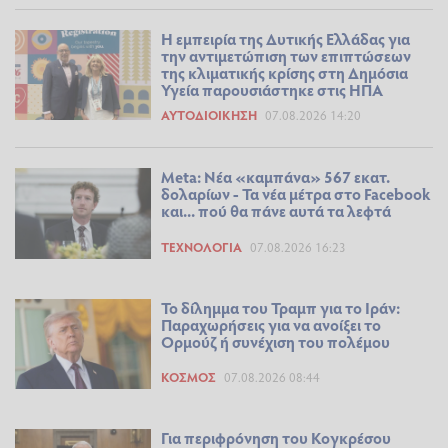
Η εμπειρία της Δυτικής Ελλάδας για
την αντιμετώπιση των επιπτώσεων
της κλιματικής κρίσης στη Δημόσια
Υγεία παρουσιάστηκε στις ΗΠΑ
ΑΥΤΟΔΙΟΊΚΗΣΗ
07.08.2026 14:20
Meta: Νέα «καμπάνα» 567 εκατ.
δολαρίων - Τα νέα μέτρα στο Facebook
και... πού θα πάνε αυτά τα λεφτά
ΤΕΧΝΟΛΟΓΊΑ
07.08.2026 16:23
Το δίλημμα του Τραμπ για το Ιράν:
Παραχωρήσεις για να ανοίξει το
Ορμούζ ή συνέχιση του πολέμου
ΚΌΣΜΟΣ
07.08.2026 08:44
Για περιφρόνηση του Κογκρέσου