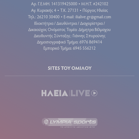
Aρ. Γ.Ε.ΜΗ. 141319425000
Μ.Η.Τ. #242102
•
Αγ. Κυριακής 4
Τ.Κ. 27131
Πύργος Ηλείας
•
•
Τηλ.: 26210 30400
E-mail:
ilialive.gr@gmail.com
•
Ιδιοκτήτρια / Διευθύντρια / Διαχειρίστρια /
Δικαιούχος Ονόματος Τομέα: Δήμητρα Βέλμαχου
Διευθυντής Σύνταξης: Γιάννης Σπυρούνης
Δημοσιογραφικό Τμήμα: 6976 869414
Εμπορικό Τμήμα: 6945 556212
SITES ΤΟΥ ΟΜΙΛΟΥ