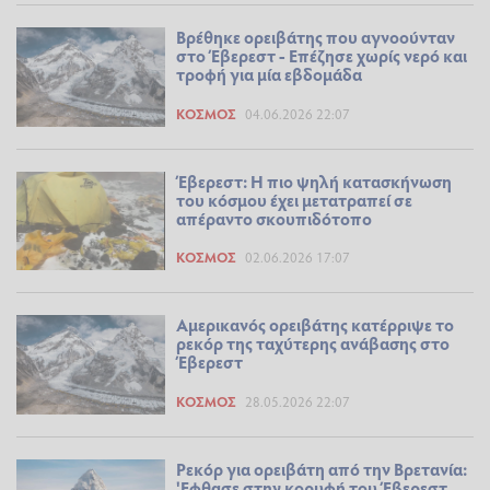
Βρέθηκε ορειβάτης που αγνοούνταν
στο Έβερεστ - Επέζησε χωρίς νερό και
τροφή για μία εβδομάδα
ΚΌΣΜΟΣ
04.06.2026 22:07
Έβερεστ: Η πιο ψηλή κατασκήνωση
του κόσμου έχει μετατραπεί σε
απέραντο σκουπιδότοπο
ΚΌΣΜΟΣ
02.06.2026 17:07
Αμερικανός ορειβάτης κατέρριψε το
ρεκόρ της ταχύτερης ανάβασης στο
Έβερεστ
ΚΌΣΜΟΣ
28.05.2026 22:07
Ρεκόρ για ορειβάτη από την Βρετανία:
'Εφθασε στην κορυφή του Έβερεστ