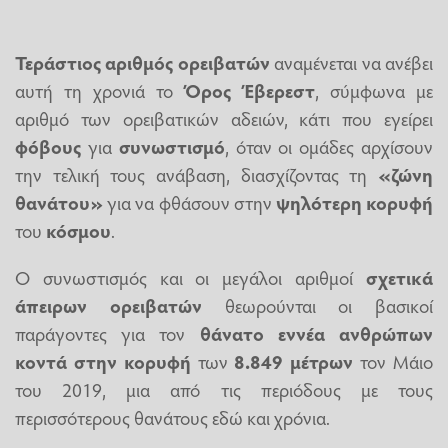
Τεράστιος
αριθμός
ορειβατών
αναμένεται να ανέβει
αυτή τη χρονιά το
Όρος Έβερεστ
, σύμφωνα με
αριθμό των ορειβατικών αδειών, κάτι που εγείρει
φόβους
για
συνωστισμό
, όταν οι ομάδες αρχίσουν
την τελική τους ανάβαση, διασχίζοντας τη
«ζώνη
θανάτου»
για να φθάσουν στην
ψηλότερη
κορυφή
του
κόσμου
.
Ο συνωστισμός και οι μεγάλοι αριθμοί
σχετικά
άπειρων
ορειβατών
θεωρούνται οι βασικοί
παράγοντες για τον
θάνατο
εννέα ανθρώπων
κοντά
στην
κορυφή
των
8.849 μέτρων
τον Μάιο
του 2019, μια από τις περιόδους με τους
περισσότερους θανάτους εδώ και χρόνια.