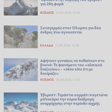
για 20η φορά
ΚΌΣΜΟΣ
22.05.2026 16:44
Συναγερμός στον Όλυμπο για δύο
άνδρες που αγνοούνται
ΕΛΛΆΔΑ
12.05.2026 12:48
Αφήνουν γυναίκες να πεθαίνουν στο
βουνό: Το φαινόμενο του «αλπικού
διαζυγίου» - «Μου είπε ότι με
δοκίμαζε»
ΚΌΣΜΟΣ
26.04.2026 12:05
Έβερεστ: Τεράστιο κομμάτι παγετώνα
μπλοκάρει την κύρια διαδρομη
αναρρίχησης στην περίοδο αιχμής