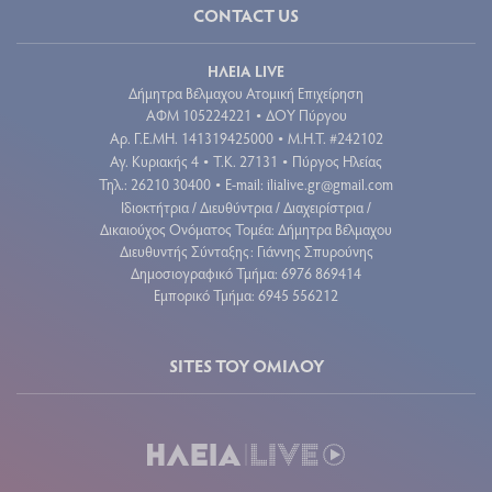
CONTACT US
ΗΛΕΙΑ LIVE
Δήμητρα Βέλμαχου Ατομική Επιχείρηση
ΑΦΜ 105224221
ΔΟΥ Πύργου
•
Aρ. Γ.Ε.ΜΗ. 141319425000
Μ.Η.Τ. #242102
•
Αγ. Κυριακής 4
Τ.Κ. 27131
Πύργος Ηλείας
•
•
Τηλ.: 26210 30400
E-mail:
ilialive.gr@gmail.com
•
Ιδιοκτήτρια / Διευθύντρια / Διαχειρίστρια /
Δικαιούχος Ονόματος Τομέα: Δήμητρα Βέλμαχου
Διευθυντής Σύνταξης: Γιάννης Σπυρούνης
Δημοσιογραφικό Τμήμα: 6976 869414
Εμπορικό Τμήμα: 6945 556212
SITES ΤΟΥ ΟΜΙΛΟΥ