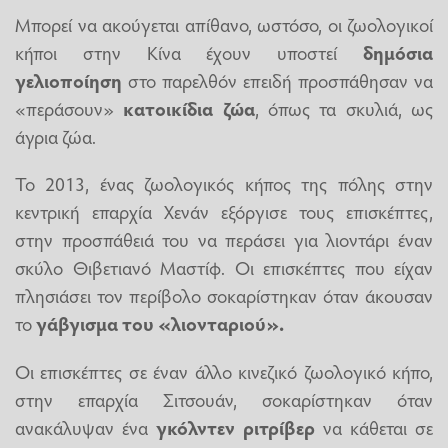
Μπορεί να ακούγεται απίθανο, ωστόσο, οι ζωολογικοί
κήποι στην Κίνα έχουν υποστεί
δημόσια
γελιοποίηση
στο παρελθόν επειδή προσπάθησαν να
«περάσουν»
κατοικίδια ζώα
, όπως τα σκυλιά, ως
άγρια ζώα.
Το 2013, ένας ζωολογικός κήπος της πόλης στην
κεντρική επαρχία Χενάν εξόργισε τους επισκέπτες,
στην προσπάθειά του να περάσει για λιοντάρι έναν
σκύλο Θιβετιανό Μαστίφ. Οι επισκέπτες που είχαν
πλησιάσει τον περίβολο σοκαρίστηκαν όταν άκουσαν
το
γάβγισμα του «λιονταριού».
Οι επισκέπτες σε έναν άλλο κινεζικό ζωολογικό κήπο,
στην επαρχία Σιτσουάν, σοκαρίστηκαν όταν
ανακάλυψαν ένα
γκόλντεν ριτρίβερ
να κάθεται σε