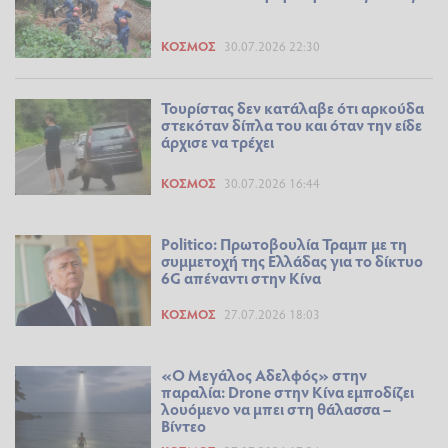
ΚΌΣΜΟΣ
30.07.2026 22:30
Τουρίστας δεν κατάλαβε ότι αρκούδα
στεκόταν δίπλα του και όταν την είδε
άρχισε να τρέχει
ΚΌΣΜΟΣ
30.07.2026 16:44
Politico: Πρωτοβουλία Τραμπ με τη
συμμετοχή της Ελλάδας για το δίκτυο
6G απέναντι στην Κίνα
ΚΌΣΜΟΣ
27.07.2026 18:03
«Ο Μεγάλος Αδελφός» στην
παραλία: Drone στην Κίνα εμποδίζει
λουόμενο να μπει στη θάλασσα –
Βίντεο