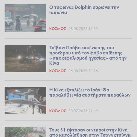
Ο τυφώνας Dolphin σαρώνει την
Ιαπωνία
ΚΌΣΜΟΣ
08.08.2026 19:35
Ταϊβάν: Πρόβα εκκένωσης του
προέδρου υπό τον φόβο επίθεσης
«αποκεφαλισμού ηγεσίας» από την
Κίνα
ΚΌΣΜΟΣ
06.08.2026 20:16
Η Κίνα εξοπλίζει το Ιράν: Θα
παραλάβει νέα συστήματα πυραύλων
ΚΌΣΜΟΣ
30.07.2026 21:49
Τους 51 έφτασαν οι νεκροί στην Κίνα
από κατολίσθηση στην Τσονγκτσίνγκ