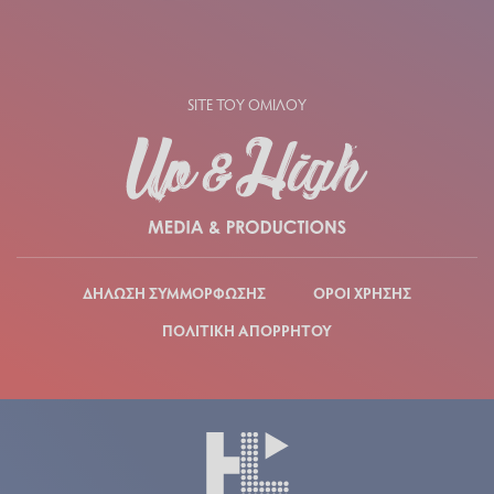
Ιδιοκτήτρια / Διευθύντρια / Διαχειρίστρια /
Δικαιούχος Ονόματος Τομέα: Δήμητρα Βέλμαχου
Διευθυντής Σύνταξης: Γιάννης Σπυρούνης
Δημοσιογραφικό Τμήμα: 6976 869414
Εμπορικό Τμήμα: 6945 556212
SITES ΤΟΥ ΟΜΙΛΟΥ