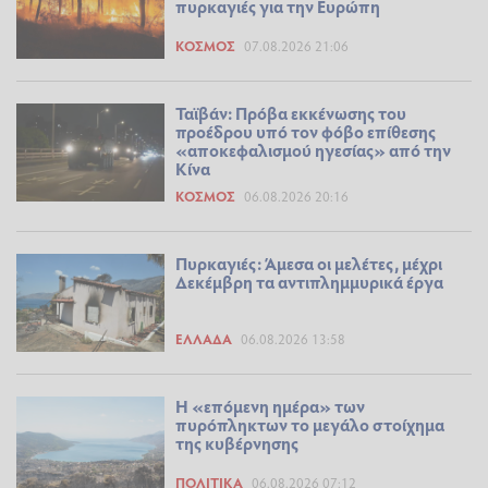
πυρκαγιές για την Ευρώπη
ΚΌΣΜΟΣ
07.08.2026 21:06
Ταϊβάν: Πρόβα εκκένωσης του
προέδρου υπό τον φόβο επίθεσης
«αποκεφαλισμού ηγεσίας» από την
Κίνα
ΚΌΣΜΟΣ
06.08.2026 20:16
Πυρκαγιές: Άμεσα οι μελέτες, μέχρι
Δεκέμβρη τα αντιπλημμυρικά έργα
ΕΛΛΆΔΑ
06.08.2026 13:58
Η «επόμενη ημέρα» των
πυρόπληκτων το μεγάλο στοίχημα
της κυβέρνησης
ΠΟΛΙΤΙΚΆ
06.08.2026 07:12