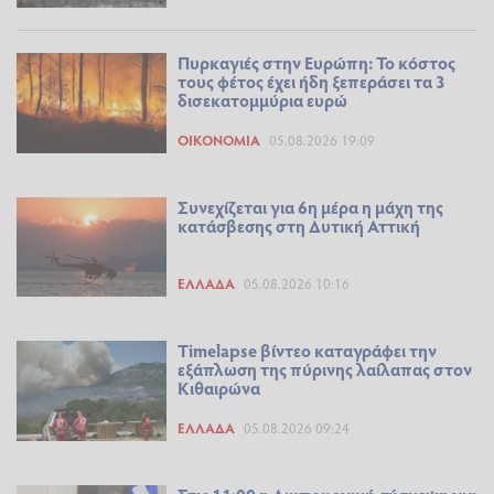
Πυρκαγιές στην Ευρώπη: Το κόστος
τους φέτος έχει ήδη ξεπεράσει τα 3
δισεκατομμύρια ευρώ
ΟΙΚΟΝΟΜΊΑ
05.08.2026 19:09
Συνεχίζεται για 6η μέρα η μάχη της
κατάσβεσης στη Δυτική Αττική
ΕΛΛΆΔΑ
05.08.2026 10:16
Timelapse βίντεο καταγράφει την
εξάπλωση της πύρινης λαίλαπας στον
Κιθαιρώνα
ΕΛΛΆΔΑ
05.08.2026 09:24