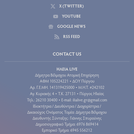
Νέο τοπίο στις κληρονομιές: Τι αλλάζει σε επιχειρήσεις,
χρέη και «εξ αδιαιρέτου»
2026-08-09 03:55:08
Φοιτητική στέγη: Πέμπτη συνεχόμενη χρονιά ανόδου στα
ενοίκια
2026-08-09 03:52:45
Ποιοι λαμβάνουν email και τηλεφωνήματα από την εφορία
το καλοκαίρι
2026-08-09 03:57:44