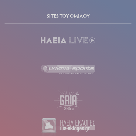
FOLLOW US
FACEBOOK
X (TWITTER)
YOUTUBE
GOOGLE NEWS
RSS FEED
CONTACT US
ΗΛΕΙΑ LIVE
Δήμητρα Βέλμαχου Ατομική Επιχείρηση
ΑΦΜ 105224221
ΔΟΥ Πύργου
•
Aρ. Γ.Ε.ΜΗ. 141319425000
Μ.Η.Τ. #242102
•
Αγ. Κυριακής 4
Τ.Κ. 27131
Πύργος Ηλείας
•
•
Τηλ.: 26210 30400
E-mail:
ilialive.gr@gmail.com
•