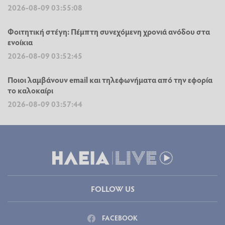
Έρχεται νέο Market Pass από Σεπτέμβριο για 200.000
δικαιούχους - Σε πίεση το πραγματικό εισόδημα των
νοικοκυριών
2026-08-09 04:02:20