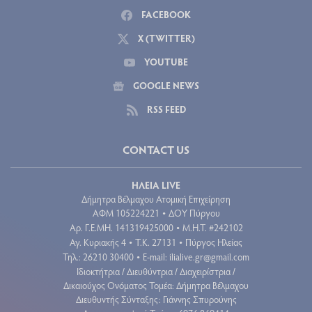
FACEBOOK
X (TWITTER)
YOUTUBE
GOOGLE NEWS
RSS FEED
CONTACT US
ΗΛΕΙΑ LIVE
Δήμητρα Βέλμαχου Ατομική Επιχείρηση
ΑΦΜ 105224221
ΔΟΥ Πύργου
•
Aρ. Γ.Ε.ΜΗ. 141319425000
Μ.Η.Τ. #242102
•
Αγ. Κυριακής 4
Τ.Κ. 27131
Πύργος Ηλείας
•
•
Τηλ.: 26210 30400
E-mail:
ilialive.gr@gmail.com
•
Ιδιοκτήτρια / Διευθύντρια / Διαχειρίστρια /
Δικαιούχος Ονόματος Τομέα: Δήμητρα Βέλμαχου
Διευθυντής Σύνταξης: Γιάννης Σπυρούνης