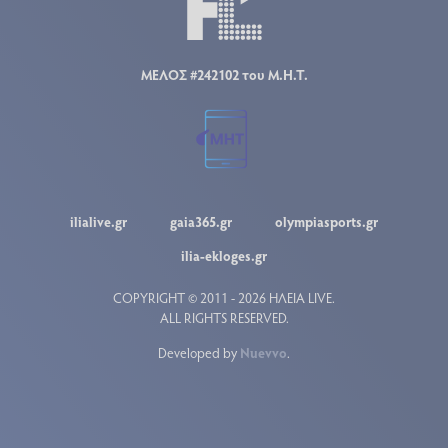
ΜΕΛΟΣ #242102 του Μ.Η.Τ.
ilialive.gr
gaia365.gr
olympiasports.gr
ilia-ekloges.gr
COPYRIGHT © 2011 - 2026 ΗΛΕΙΑ LIVE.
ALL RIGHTS RESERVED.
Developed by
Nuevvo
.