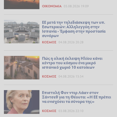
ΟΙΚΟΝΟΜΊΑ
05.08.2026 19:09
ΕΕ μετά την τηλεδιάσκεψη των υπ.
Εσωτερικών: Αλληλεγγύη στην
Ισπανία - Έμφαση στην προστασία
συνόρων
ΚΌΣΜΟΣ
04.08.2026 20:28
Πώς η ολική έκλειψη Ηλίου κάνει
κέντρο του κόσμου ένα μικρό
ισπανικό χωριό 10 κατοίκων
ΚΌΣΜΟΣ
04.08.2026 15:54
Επιστολή Φον ντερ Λάιεν στον
Σάντσεθ για τη Θέουτα: «Η ΕΕ πρέπει
να ενισχύσει τα σύνορα της»
ΚΌΣΜΟΣ
03.08.2026 22:10