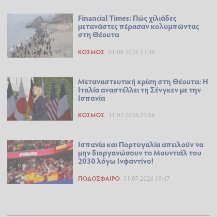
Financial Times: Πώς χιλιάδες
μετανάστες πέρασαν κολυμπώντας
στη Θέουτα
ΚΌΣΜΟΣ
01.08.2026 11:36
Μεταναστευτική κρίση στη Θέουτα: Η
Ιταλία αναστέλλει τη Σένγκεν με την
Ισπανία
ΚΌΣΜΟΣ
31.07.2026 21:06
Ισπανία και Πορτογαλία απειλούν να
μην διοργανώσουν το Μουντιάλ του
2030 λόγω Ινφαντίνο!
ΠΟΔΌΣΦΑΙΡΟ
31.07.2026 19:47