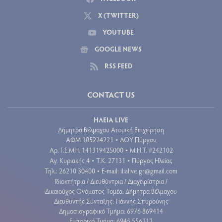
X (TWITTER)
YOUTUBE
GOOGLE NEWS
RSS FEED
CONTACT US
ΗΛΕΙΑ LIVE
Δήμητρα Βέλμαχου Ατομική Επιχείρηση
ΑΦΜ 105224221
ΔΟΥ Πύργου
•
Aρ. Γ.Ε.ΜΗ. 141319425000
Μ.Η.Τ. #242102
•
Αγ. Κυριακής 4
Τ.Κ. 27131
Πύργος Ηλείας
•
•
Τηλ.: 26210 30400
E-mail:
ilialive.gr@gmail.com
•
Ιδιοκτήτρια / Διευθύντρια / Διαχειρίστρια /
Δικαιούχος Ονόματος Τομέα: Δήμητρα Βέλμαχου
Διευθυντής Σύνταξης: Γιάννης Σπυρούνης
Δημοσιογραφικό Τμήμα: 6976 869414
Εμπορικό Τμήμα: 6945 556212