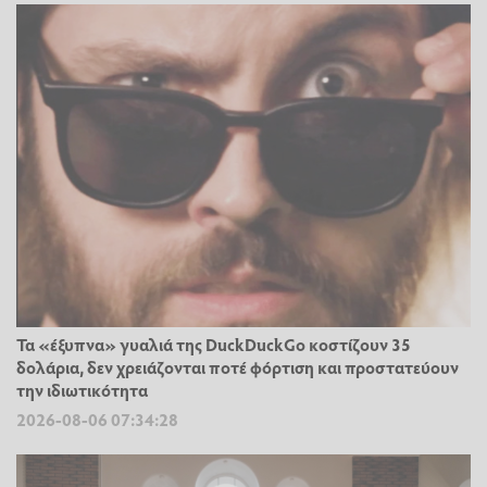
Τα «έξυπνα» γυαλιά της DuckDuckGo κοστίζουν 35
δολάρια, δεν χρειάζονται ποτέ φόρτιση και προστατεύουν
την ιδιωτικότητα
2026-08-06 07:34:28