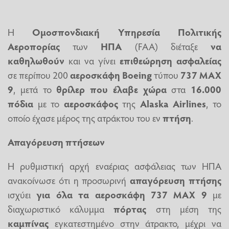
Η
Ομοσπονδιακή
Υπηρεσία
Πολιτικής
Αεροπορίας
των
ΗΠΑ
(FAA) διέταξε
να
καθηλωθούν
και να γίνει
επιθεώρηση
ασφαλείας
σε περίπου 200
αεροσκάφη
Boeing
τύπου
737
MAX
9
, μετά το
θρίλερ που έλαβε χώρα
στα
16.000
πόδια
με το
αεροσκάφος
της
Alaska
Airlines
, το
οποίο έχασε μέρος της ατράκτου του εν
πτήση
.
Απαγόρευση πτήσεων
Η ρυθμιστική αρχή εναέριας ασφάλειας των ΗΠΑ
ανακοίνωσε ότι η προσωρινή
απαγόρευση
πτήσης
ισχύει
για όλα τα αεροσκάφη 737 MAX
9
με
διαχωριστικό κάλυμμα
πόρτας
στη μέση της
καμπίνας
εγκατεστημένο στην άτρακτο, μέχρι να