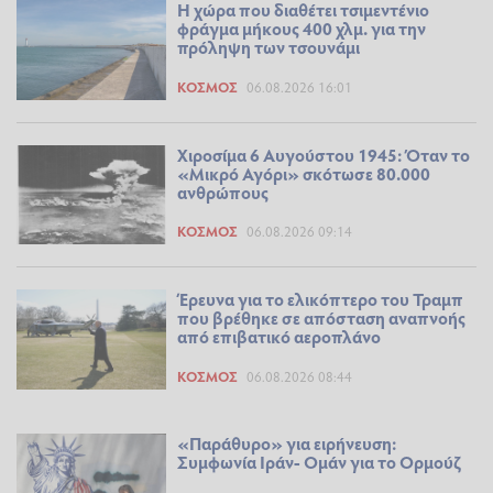
Η χώρα που διαθέτει τσιμεντένιο
φράγμα μήκους 400 χλμ. για την
πρόληψη των τσουνάμι
ΚΌΣΜΟΣ
06.08.2026 16:01
Χιροσίμα 6 Αυγούστου 1945: Όταν το
«Μικρό Αγόρι» σκότωσε 80.000
ανθρώπους
ΚΌΣΜΟΣ
06.08.2026 09:14
Έρευνα για το ελικόπτερο του Τραμπ
που βρέθηκε σε απόσταση αναπνοής
από επιβατικό αεροπλάνο
ΚΌΣΜΟΣ
06.08.2026 08:44
«Παράθυρο» για ειρήνευση:
Συμφωνία Ιράν- Ομάν για το Ορμούζ