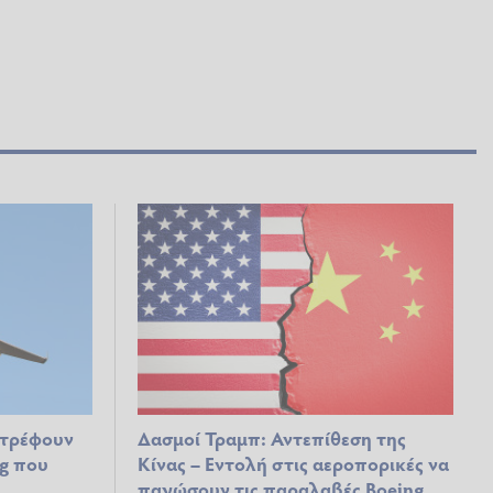
στρέφουν
Δασμοί Τραμπ: Αντεπίθεση της
g που
Κίνας – Εντολή στις αεροπορικές να
παγώσουν τις παραλαβές Boeing