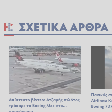
ΣΧΕΤΙΚΆ ΆΡΘΡΑ
Πανικός σ
Απίστευτο βίντεο: Ατζαμής πιλότος
Airlines: 
τράκαρε το Boeing Max στο...
Boeing 73
παρκάρισμα