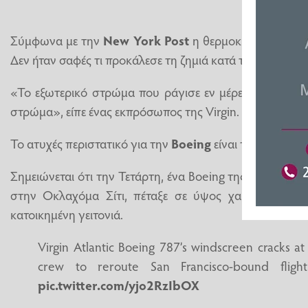
Σύμφωνα με την
New York Post
η θερμοκρασία έξω ήτ
Δεν ήταν σαφές τι προκάλεσε τη ζημιά κατά τη διάρκεια 
«Το εξωτερικό στρώμα που ράγισε εν μέρει είναι ένα 
στρώμα», είπε ένας εκπρόσωπος της Virgin.
Το ατυχές περιστατικό για την
Boeing
είναι το πιο πρόσ
Σημειώνεται ότι την Τετάρτη, ένα Boeing της
Southwes
στην Οκλαχόμα Σίτι, πέταξε σε ύψος χαμηλότερο 
κατοικημένη γειτονιά.
Virgin Atlantic Boeing 787’s windscreen cracks at 
crew to reroute San Francisco-bound flig
pic.twitter.com/yjo2RzIbOX