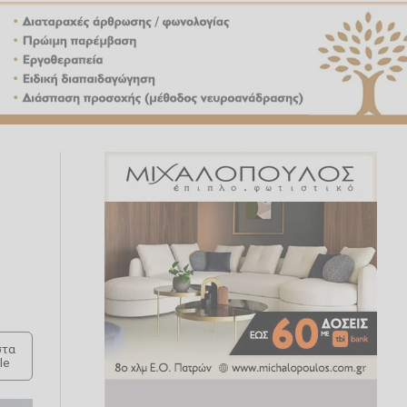
τα
le