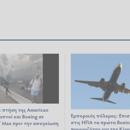
ε πτήση της American
Εμπορικός πόλεμος: Επι
Καπνοί και Boeing σε
στις ΗΠΑ τα πρώτα Boein
7 Max πριν την απογείωση
προοριζόταν για την Κίνα