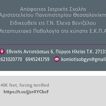
αν στους -58 βαθμούς Κελσίου.
της πτήσης.
μη δομικό, ανθεκτικό στη φθορά
φατο από μια σειρά αστοχιών.
t
Airlines
κατά την προσγείωση
των 500 ποδιών πάνω από μια
40K feet, forcing terrified
ht
https://t.co/jJsr0YCbcF