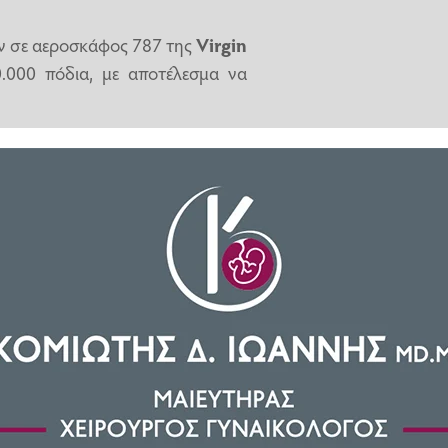
ν σε αεροσκάφος 787 της
Virgin
0.000 πόδια, με αποτέλεσμα να
ικής πτήσης από το
αεροδρόμιο
μία στο εξωτερικό στρώμα του
οντας ότι η ρωγμή διείσδυσε στο
νο από πολλαπλά στρώματα».
οδιών,
κάπου ανάμεσα στη
τικό και οι πιλότοι προσπάθησαν
φόβους περί αποσυμπίεσης της