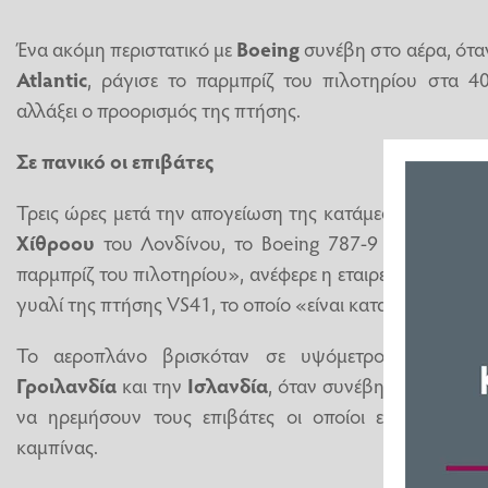
Ένα ακόμη περιστατικό με
Boeing
συνέβη στο αέρα, ότα
Atlantic
, ράγισε το παρμπρίζ του πιλοτηρίου στα 4
αλλάξει ο προορισμός της πτήσης.
Σε πανικό οι επιβάτες
Τρεις ώρες μετά την απογείωση της κατάμεστης εμπορ
Χίθροου
του Λονδίνου, το Boeing 787-9 υπέστη «ζη
παρμπρίζ του πιλοτηρίου», ανέφερε η εταιρεία, σημειών
γυαλί της πτήσης VS41, το οποίο «είναι κατασκευασμέ
Το αεροπλάνο βρισκόταν σε υψόμετρο
40.000 π
Γροιλανδία
και την
Ισλανδία
, όταν συνέβη το περιστα
να ηρεμήσουν τους επιβάτες οι οποίοι εξέφραζαν 
καμπίνας.