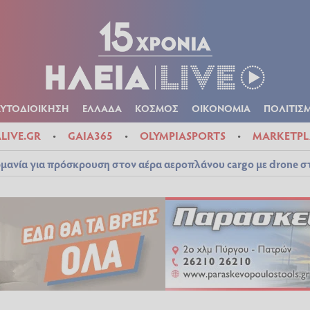
Α
ΠΟΛΙΤΙΚΑ
ΑΥΤΟΔΙΟΙΚΗΣΗ
ΕΛΛΑΔΑ
ΚΟΣΜΟΣ
ΟΙΚΟΝ
ΚΑΙΡΟΣ
ΑΥΤΟΔΙΟΙΚΗΣΗ
ΕΛΛΑΔΑ
ΚΟΣΜΟΣ
ΟΙΚΟΝΟΜΙΑ
ΠΟΛΙΤΙΣ
ALIVE.GR
GAIA365
OLYMPIASPORTS
MARKETPL
μανία για πρόσκρουση στον αέρα αεροπλάνου cargo με drone 