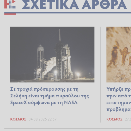
ΣΧΕΤΙΚΆ ΆΡΘΡΑ
Σε τροχιά πρόσκρουσης με τη
Υπήρξε πρ
Σελήνη είναι τμήμα πυραύλου της
πριν από 
SpaceX σύμφωνα με τη NASA
επιστημον
προβληματ
ΚΌΣΜΟΣ
04.08.2026 22:57
ΚΌΣΜΟΣ
27.