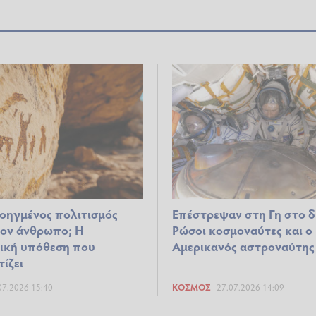
οηγμένος πολιτισμός
Επέστρεψαν στη Γη στο δ
τον άνθρωπο; Η
Ρώσοι κοσμοναύτες και ο
ική υπόθεση που
Αμερικανός αστροναύτης
ίζει
07.2026 15:40
ΚΌΣΜΟΣ
27.07.2026 14:09