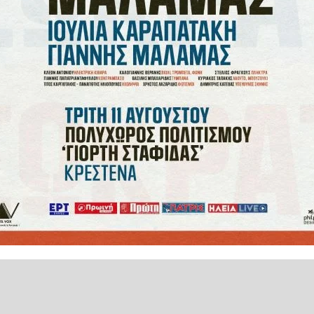
9 cargo spacecraft to the
7. Docking is scheduled for
.twitter.com/tU4XjhtEx6
ησυχιών για την ασφάλεια της
στροφή τους στη Γη.
Σούνι Γουίλιαμς, υπολόγιζαν ότι
 αισίως βρίσκονται στον Διεθνή
είναι ορατή ακόμα η ημερομηνία