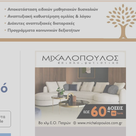
μό
τα
le