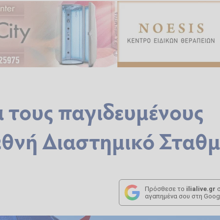
α τους παγιδευμένους
εθνή Διαστημικό Σταθ
Πρόσθεσε το
ilialive.gr
σ
αγαπημένα σου στη Goog