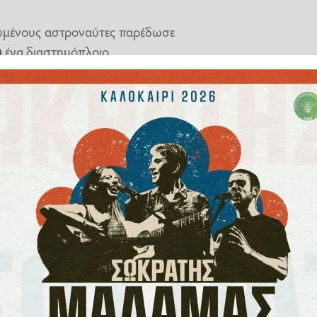
δευμένους αστροναύτες παρέδωσε
)
ένα διαστημόπλοιο.
ess 89 παρέδωσε περίπου τρεις
μήνες στον ISS, πριν αναχωρήσει
φάση τα επτά μέλη πληρώματος
ροναύτες της NASA, την Σουνίτα
re on their way to the