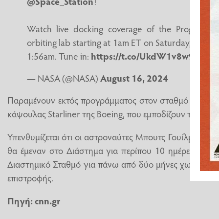
@Space_Station
!
Watch live docking coverage of the Progress 8
orbiting lab starting at 1am ET on Saturday, Aug. 1
1:56am. Tune in:
https://t.co/UkdW1v8w9H
pic
— NASA (@NASA)
August 16, 2024
Παραμένουν εκτός προγράμματος στον σταθμό λόγω αν
κάψουλας Starliner της Boeing, που εμποδίζουν την επι
Υπενθυμίζεται ότι οι αστροναύτες Μπουτς Γουίλμορ και 
θα έμεναν στο Διάστημα για περίπου 10 ημέρες, αλλά
Διαστημικό Σταθμό για πάνω από δύο μήνες χωρίς να 
επιστροφής.
Πηγή: cnn.gr