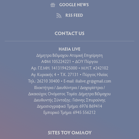
GOOGLE NEWS
RSS FEED
CONTACT US
ΗΛΕΙΑ LIVE
Δήμητρα Βέλμαχου Ατομική Επιχείρηση
ΑΦΜ 105224221
ΔΟΥ Πύργου
•
Aρ. Γ.Ε.ΜΗ. 141319425000
Μ.Η.Τ. #242102
•
Αγ. Κυριακής 4
Τ.Κ. 27131
Πύργος Ηλείας
•
•
Τηλ.: 26210 30400
E-mail:
ilialive.gr@gmail.com
•
Ιδιοκτήτρια / Διευθύντρια / Διαχειρίστρια /
Δικαιούχος Ονόματος Τομέα: Δήμητρα Βέλμαχου
Διευθυντής Σύνταξης: Γιάννης Σπυρούνης
Δημοσιογραφικό Τμήμα: 6976 869414
Εμπορικό Τμήμα: 6945 556212
SITES ΤΟΥ ΟΜΙΛΟΥ