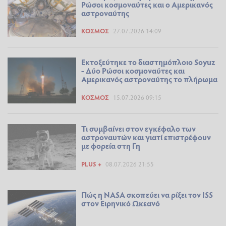
Ρώσοι κοσμοναύτες και ο Αμερικανός
αστροναύτης
ΚΌΣΜΟΣ
27.07.2026 14:09
Εκτοξεύτηκε το διαστημόπλοιο Soyuz
- Δύο Ρώσοι κοσμοναύτες και
Αμερικανός αστροναύτης το πλήρωμα
ΚΌΣΜΟΣ
15.07.2026 09:15
Τι συμβαίνει στον εγκέφαλο των
αστροναυτών και γιατί επιστρέφουν
με φορεία στη Γη
PLUS +
08.07.2026 21:55
Πώς η NASA σκοπεύει να ρίξει τον ISS
στον Ειρηνικό Ωκεανό