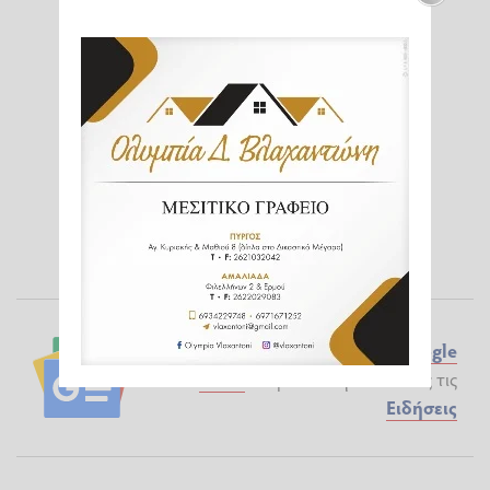
Ακολουθήστε το ilialive.gr στο
Google
News
και μάθετε πρώτοι όλες τις
Ειδήσεις