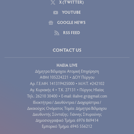
X (TWITTER)
YOUTUBE
GOOGLE NEWS
RSS FEED
CONTACT US
ΗΛΕΙΑ LIVE
Δήμητρα Βέλμαχου Ατομική Επιχείρηση
ΑΦΜ 105224221
ΔΟΥ Πύργου
•
Aρ. Γ.Ε.ΜΗ. 141319425000
Μ.Η.Τ. #242102
•
Αγ. Κυριακής 4
Τ.Κ. 27131
Πύργος Ηλείας
•
•
Τηλ.: 26210 30400
E-mail:
ilialive.gr@gmail.com
•
Ιδιοκτήτρια / Διευθύντρια / Διαχειρίστρια /
Δικαιούχος Ονόματος Τομέα: Δήμητρα Βέλμαχου
Διευθυντής Σύνταξης: Γιάννης Σπυρούνης
Δημοσιογραφικό Τμήμα: 6976 869414
Εμπορικό Τμήμα: 6945 556212