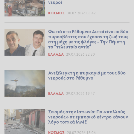
νεκροί
ΚΌΣΜΟΣ
30.07.2026 08:42
Φωτιά στο Ρέθυμνο: Αυτοί είναι οι δύο
πυροσβέστες που έχασαν τη ζωή τους
στη μάχη με τις φλόγες - Την Πέμπτη
το "τελευταίο αντίο"
ΕΛΛΆΔΑ
29.07.2026 22:30
Ανεξέλεγκτη η πυρκαγιά με τους δύο
νεκρούς στο Ρέθυμνο
ΕΛΛΆΔΑ
29.07.2026 19:47
Σεισμός στην Ιαπωνία: Για «πολλούς
νεκρούς» σε εμπορικό κέντρο κάνουν
λόγο τοπικά ΜΜΕ
ΚΌΣΜΟΣ
28.07.2026 18:06