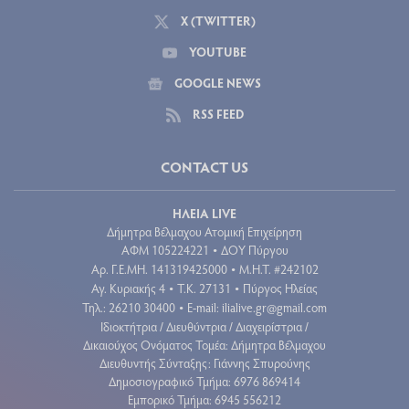
X (TWITTER)
YOUTUBE
GOOGLE NEWS
RSS FEED
CONTACT US
ΗΛΕΙΑ LIVE
Δήμητρα Βέλμαχου Ατομική Επιχείρηση
ΑΦΜ 105224221
ΔΟΥ Πύργου
•
Aρ. Γ.Ε.ΜΗ. 141319425000
Μ.Η.Τ. #242102
•
Αγ. Κυριακής 4
Τ.Κ. 27131
Πύργος Ηλείας
•
•
Τηλ.: 26210 30400
E-mail:
ilialive.gr@gmail.com
•
Ιδιοκτήτρια / Διευθύντρια / Διαχειρίστρια /
Δικαιούχος Ονόματος Τομέα: Δήμητρα Βέλμαχου
Διευθυντής Σύνταξης: Γιάννης Σπυρούνης
Δημοσιογραφικό Τμήμα: 6976 869414
Εμπορικό Τμήμα: 6945 556212