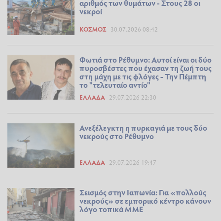
αριθμός των θυμάτων - Στους 28 οι
νεκροί
ΚΌΣΜΟΣ
30.07.2026 08:42
Φωτιά στο Ρέθυμνο: Αυτοί είναι οι δύο
πυροσβέστες που έχασαν τη ζωή τους
στη μάχη με τις φλόγες - Την Πέμπτη
το "τελευταίο αντίο"
ΕΛΛΆΔΑ
29.07.2026 22:30
Ανεξέλεγκτη η πυρκαγιά με τους δύο
νεκρούς στο Ρέθυμνο
ΕΛΛΆΔΑ
29.07.2026 19:47
Σεισμός στην Ιαπωνία: Για «πολλούς
νεκρούς» σε εμπορικό κέντρο κάνουν
λόγο τοπικά ΜΜΕ