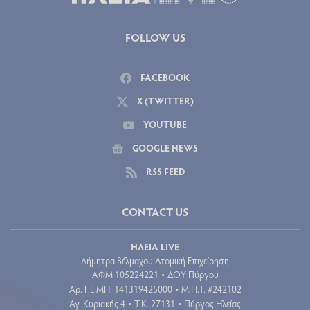
FOLLOW US
FACEBOOK
X (TWITTER)
YOUTUBE
GOOGLE NEWS
RSS FEED
CONTACT US
ΗΛΕΙΑ LIVE
Δήμητρα Βέλμαχου Ατομική Επιχείρηση
ΑΦΜ 105224221
ΔΟΥ Πύργου
•
Aρ. Γ.Ε.ΜΗ. 141319425000
Μ.Η.Τ. #242102
•
Αγ. Κυριακής 4
Τ.Κ. 27131
Πύργος Ηλείας
•
•