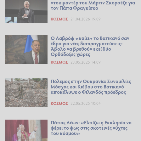
ντοκιμαντέρ του Μάρτιν Σκορσέζε για
τον Πάπα Φραγκίσκο
ΚΌΣΜΟΣ
21.04.2026 19:09
Ο Λαβρόφ «καίει» το Βατικανό σαν
έδρα για νέες διαπραγματεύσεις:
Άβολο να βρεθούν εκεί δύο
Ορθόδοξες χώρες
ΚΌΣΜΟΣ
23.05.2025 14:09
Πόλεμος στην Ουκρανία: Συνομιλίες
Μόσχας και Κιέβου στο Βατικανό
αποκάλυψε ο Φιλανδός πρόεδρος
ΚΌΣΜΟΣ
22.05.2025 10:04
Πάπας Λέων: «Ελπίζω η Εκκλησία να
φέρει το φως στις σκοτεινές νύχτες
του κόσμου»