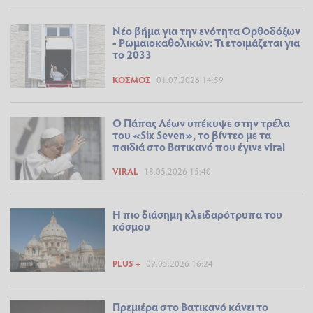
Νέο βήμα για την ενότητα Ορθοδόξων
- Ρωμαιοκαθολικών: Τι ετοιμάζεται για
το 2033
ΚΌΣΜΟΣ
01.07.2026 14:59
O Πάπας Λέων υπέκυψε στην τρέλα
του «Six Seven», το βίντεο με τα
παιδιά στο Βατικανό που έγινε viral
VIRAL
18.05.2026 15:40
Η πιο διάσημη κλειδαρότρυπα του
κόσμου
PLUS +
09.05.2026 16:24
Πρεμιέρα στο Βατικανό κάνει το