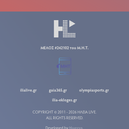
ΜΕΛΟΣ #242102 του Μ.Η.Τ.
ilialive.gr
gaia365.gr
olympiasports.gr
ilia-ekloges.gr
COPYRIGHT © 2011 - 2026 ΗΛΕΙΑ LIVE.
ALL RIGHTS RESERVED.
Developed by
Nuevvo
.