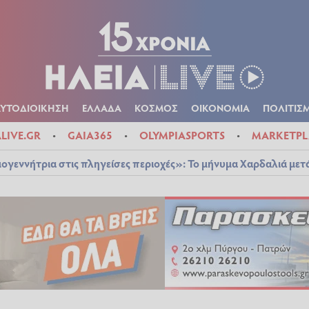
Α
ΠΟΛΙΤΙΚΑ
ΑΥΤΟΔΙΟΙΚΗΣΗ
ΕΛΛΑΔΑ
ΚΟΣΜΟΣ
ΟΙΚΟΝ
ΚΑΙΡΟΣ
ΑΥΤΟΔΙΟΙΚΗΣΗ
ΕΛΛΑΔΑ
ΚΟΣΜΟΣ
ΟΙΚΟΝΟΜΙΑ
ΠΟΛΙΤΙΣ
ALIVE.GR
GAIA365
OLYMPIASPORTS
MARKETPL
ογεννήτρια στις πληγείσες περιοχές»: Το μήνυμα Χαρδαλιά μετ