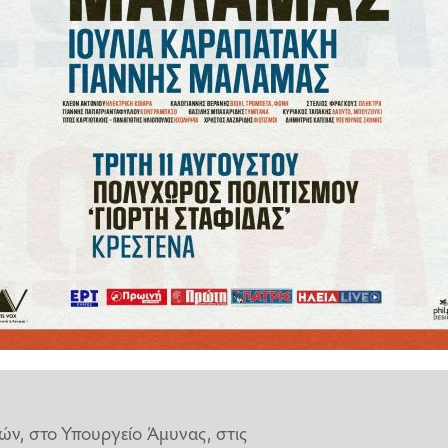
ίας, χαρακτηρίζοντας το ζήτημα
ι η προετοιμασία για δοκιμές
 αποσυρθεί από τη
Συνθήκη
ίησε για την ανάγκη αντίδρασης
νει πιστή στη Συνθήκη και δεν
ψει τη συνθήκη αποφασίσουν να
γκαστεί να λάβει τα κατάλληλα
ών, στο Υπουργείο Άμυνας, στις