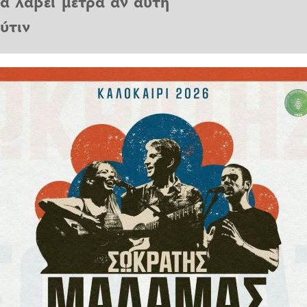
α λάβει μέτρα αν αυτή
ύτιν
ις πυρηνικές δοκιμές, συζήτησε