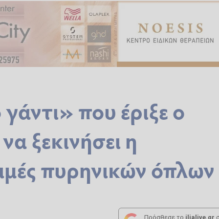
γάντι» που έριξε ο
να ξεκινήσει η
κιμές πυρηνικών όπλων
Πρόσθεσε το
ilialive.gr
σ