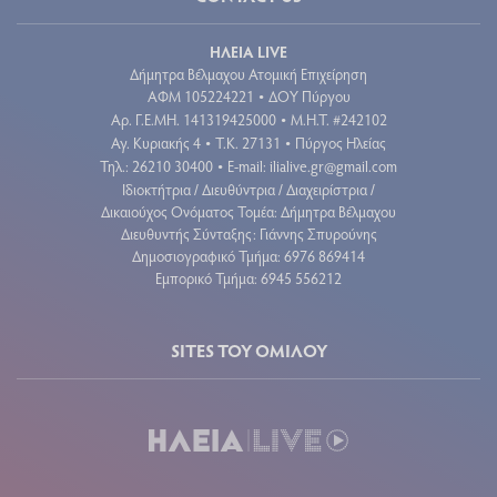
ΗΛΕΙΑ LIVE
Δήμητρα Βέλμαχου Ατομική Επιχείρηση
ΑΦΜ 105224221
ΔΟΥ Πύργου
•
Aρ. Γ.Ε.ΜΗ. 141319425000
Μ.Η.Τ. #242102
•
Αγ. Κυριακής 4
Τ.Κ. 27131
Πύργος Ηλείας
•
•
Τηλ.: 26210 30400
E-mail:
ilialive.gr@gmail.com
•
Ιδιοκτήτρια / Διευθύντρια / Διαχειρίστρια /
Δικαιούχος Ονόματος Τομέα: Δήμητρα Βέλμαχου
Διευθυντής Σύνταξης: Γιάννης Σπυρούνης
Δημοσιογραφικό Τμήμα: 6976 869414
Εμπορικό Τμήμα: 6945 556212
SITES ΤΟΥ ΟΜΙΛΟΥ