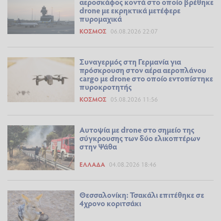
αεροσκάφος κοντά στο οποίο βρέθηκε
drone με εκρηκτικά μετέφερε
πυρομαχικά
ΚΌΣΜΟΣ
06.08.2026 22:07
Συναγερμός στη Γερμανία για
πρόσκρουση στον αέρα αεροπλάνου
cargo με drone στο οποίο εντοπίστηκε
πυροκροτητής
ΚΌΣΜΟΣ
05.08.2026 11:56
Αυτοψία με drone στο σημείο της
σύγκρουσης των δύο ελικοπτέρων
στην Ψάθα
ΕΛΛΆΔΑ
04.08.2026 18:46
Θεσσαλονίκη: Τσακάλι επιτέθηκε σε
4χρονο κοριτσάκι