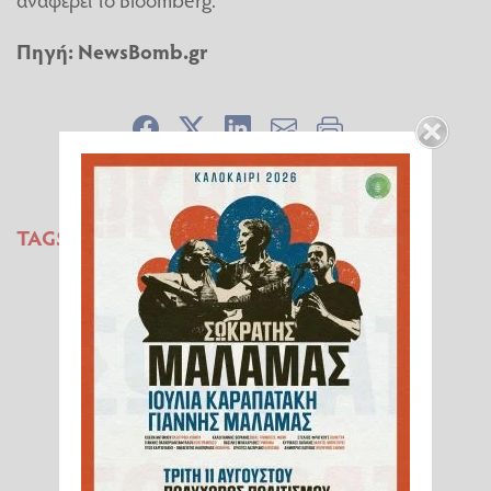
Πηγή:
NewsBomb.gr
TAGS:
ΜΑΥΡΗ ΘΑΛΑΣΣΑ
ΤΑΝΚΕΡ
ΕΠΙΘΕΣΗ
DRONE