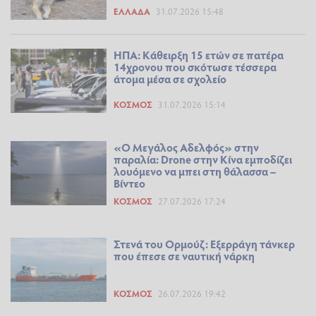
ΕΛΛΆΔΑ
31.07.2026 15:48
ΗΠΑ: Κάθειρξη 15 ετών σε πατέρα
14χρονου που σκότωσε τέσσερα
άτομα μέσα σε σχολείο
ΚΌΣΜΟΣ
31.07.2026 15:14
«Ο Μεγάλος Αδελφός» στην
παραλία: Drone στην Κίνα εμποδίζει
λουόμενο να μπει στη θάλασσα –
Βίντεο
ΚΌΣΜΟΣ
27.07.2026 17:24
Στενά του Ορμούζ: Εξερράγη τάνκερ
που έπεσε σε ναυτική νάρκη
ΚΌΣΜΟΣ
26.07.2026 19:42