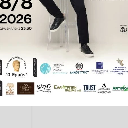
κο
Ντοβγκάλουκ,
τρεις τίγρεις
δευτών. Κατά τη διάρκεια της
 ένα στεφάνι έπεσε ξαφνικά,
θετικά και άρχισαν να μάχονται
μια από τις
τίγρεις
κατάφερε να
 και φωνές έντρομων θεατών.