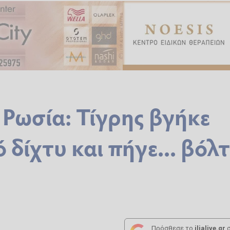
 Ρωσία: Τίγρης βγήκε
δίχτυ και πήγε... βόλ
Πρόσθεσε το
ilialive.gr
σ