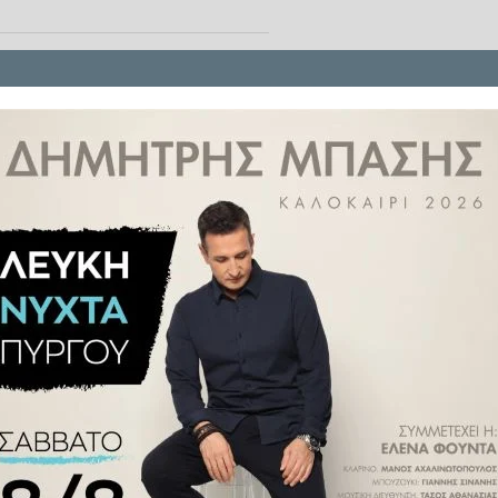
τη
Ρωσία
κατέληξε σε χάος όταν
όρμησε στο κοινό, προκαλώντας
υριακή 19 Απριλίου,
όταν το
η διάρκεια της εμφάνισης, με