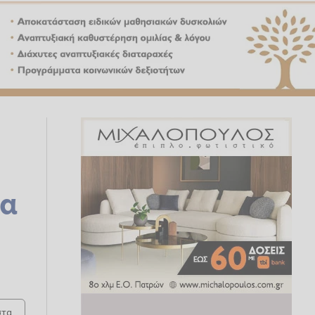
τα
τα