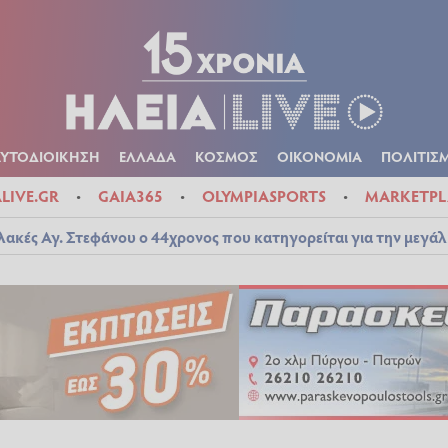
Α
ΠΟΛΙΤΙΚΑ
ΑΥΤΟΔΙΟΙΚΗΣΗ
ΕΛΛΑΔΑ
ΚΟΣΜΟΣ
ΟΙΚΟΝ
ΚΑΙΡΟΣ
ΑΥΤΟΔΙΟΙΚΗΣΗ
ΕΛΛΑΔΑ
ΚΟΣΜΟΣ
ΟΙΚΟΝΟΜΙΑ
ΠΟΛΙΤΙΣ
ALIVE.GR
GAIA365
OLYMPIASPORTS
MARKETPL
λακές Αγ. Στεφάνου ο 44χρονος που κατηγορείται για την μεγά