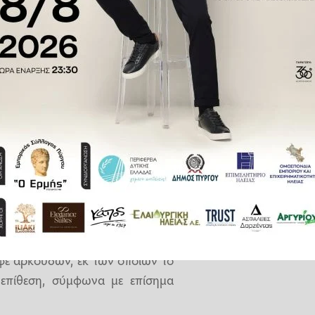
ας.
 ωστόσο διαπίστωσαν πως ήταν
θύμα, λόγω της έκτασης των
εξαιτίας «του δύσβατου εδάφους
ευκρίνισε ο εκπρόσωπος Τύπου.
έρευνα για τις συνθήκες του
έ αρκούδων, εκ των οποίων το
επίθεση, σύμφωνα με επίσημα