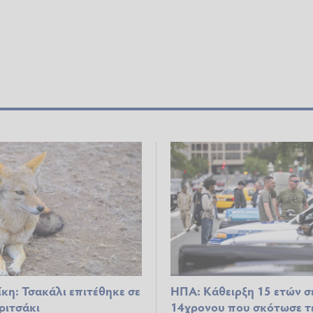
κη: Τσακάλι επιτέθηκε σε
ΗΠΑ: Κάθειρξη 15 ετών σ
ριτσάκι
14χρονου που σκότωσε τ