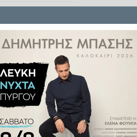
ς επιτέθηκε μία αρκούδα σήμερα,
μετέδωσε το Γαλλικό Πρακτορείο
ς, διευκρίνισε ο Πάβελ Γκίμπα,