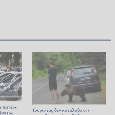
ε πατέρα
Τουρίστας δεν κατάλαβε ότι
έσσερα