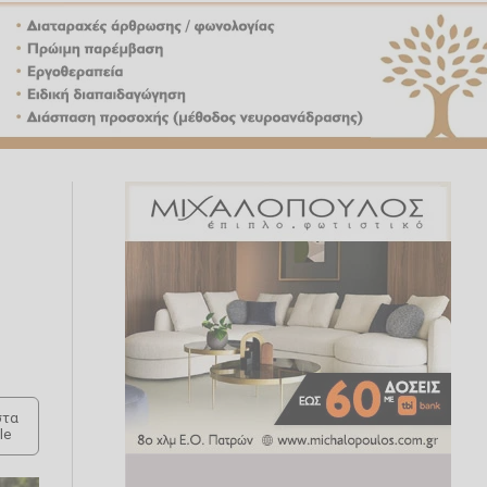
τα
le