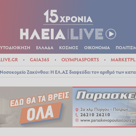
Α
ΠΟΛΙΤΙΚΑ
ΑΥΤΟΔΙΟΙΚΗΣΗ
ΕΛΛΑΔΑ
ΚΟΣΜΟΣ
ΟΙΚΟΝ
ΚΑΙΡΟΣ
ΑΥΤΟΔΙΟΙΚΗΣΗ
ΕΛΛΑΔΑ
ΚΟΣΜΟΣ
ΟΙΚΟΝΟΜΙΑ
ΠΟΛΙΤΙΣ
ALIVE.GR
GAIA365
OLYMPIASPORTS
MARKETPL
Νοσοκομείο Ζακύνθου: Η ΕΛ.ΑΣ διαψεύδει τον αριθμό των κατ