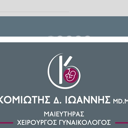
α από αιφνίδιες καταιγίδες που