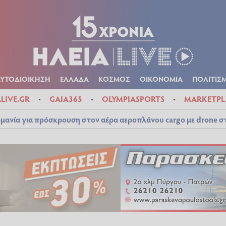
Α
ΠΟΛΙΤΙΚΑ
ΑΥΤΟΔΙΟΙΚΗΣΗ
ΕΛΛΑΔΑ
ΚΟΣΜΟΣ
ΟΙΚΟΝ
ΚΑΙΡΟΣ
ΑΥΤΟΔΙΟΙΚΗΣΗ
ΕΛΛΑΔΑ
ΚΟΣΜΟΣ
ΟΙΚΟΝΟΜΙΑ
ΠΟΛΙΤΙΣ
ALIVE.GR
GAIA365
OLYMPIASPORTS
MARKETPL
μανία για πρόσκρουση στον αέρα αεροπλάνου cargo με drone 