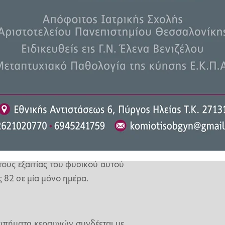
ν σε χωράφια και εργάτες που
ρους, σύμφωνα με τις τοπικές
αι διακομίσθηκαν σε κοντινά
ε χρόνο από κεραυνούς στο
αταστροφή από τους κεραυνούς,
ους εξαιτίας του φυσικού αυτού
 82 σε μία μόνο ημέρα.
τυπήματα κεραυνών συνδέεται με