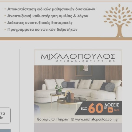
τα
le