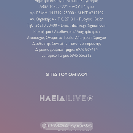
Δήμητρα Βέλμαχου Ατομική Επιχείρηση
ΑΦΜ 105224221
ΔΟΥ Πύργου
•
Aρ. Γ.Ε.ΜΗ. 141319425000
Μ.Η.Τ. #242102
•
Αγ. Κυριακής 4
Τ.Κ. 27131
Πύργος Ηλείας
•
•
Τηλ.: 26210 30400
E-mail:
ilialive.gr@gmail.com
•
Ιδιοκτήτρια / Διευθύντρια / Διαχειρίστρια /
Δικαιούχος Ονόματος Τομέα: Δήμητρα Βέλμαχου
Διευθυντής Σύνταξης: Γιάννης Σπυρούνης
Δημοσιογραφικό Τμήμα: 6976 869414
Εμπορικό Τμήμα: 6945 556212
SITES ΤΟΥ ΟΜΙΛΟΥ