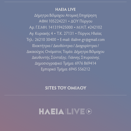
ΗΛΕΙΑ LIVE
Δήμητρα Βέλμαχου Ατομική Επιχείρηση
ΑΦΜ 105224221
ΔΟΥ Πύργου
•
Aρ. Γ.Ε.ΜΗ. 141319425000
Μ.Η.Τ. #242102
•
Αγ. Κυριακής 4
Τ.Κ. 27131
Πύργος Ηλείας
•
•
Τηλ.: 26210 30400
E-mail:
ilialive.gr@gmail.com
•
Ιδιοκτήτρια / Διευθύντρια / Διαχειρίστρια /
Δικαιούχος Ονόματος Τομέα: Δήμητρα Βέλμαχου
Διευθυντής Σύνταξης: Γιάννης Σπυρούνης
Δημοσιογραφικό Τμήμα: 6976 869414
Εμπορικό Τμήμα: 6945 556212
SITES ΤΟΥ ΟΜΙΛΟΥ