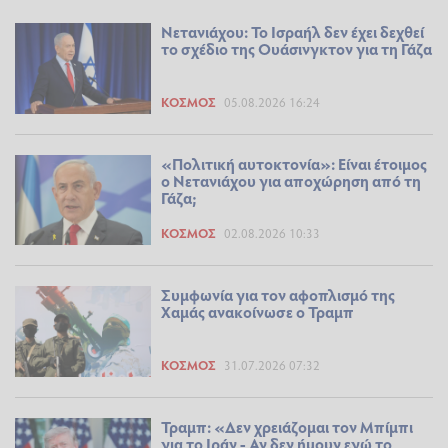
Νετανιάχου: Το Ισραήλ δεν έχει δεχθεί
το σχέδιο της Ουάσινγκτον για τη Γάζα
ΚΌΣΜΟΣ
05.08.2026 16:24
«Πολιτική αυτοκτονία»: Είναι έτοιμος
ο Νετανιάχου για αποχώρηση από τη
Γάζα;
ΚΌΣΜΟΣ
02.08.2026 10:33
Συμφωνία για τον αφοπλισμό της
Χαμάς ανακοίνωσε ο Τραμπ
ΚΌΣΜΟΣ
31.07.2026 07:32
Τραμπ: «Δεν χρειάζομαι τον Μπίμπι
για το Ιράν - Αν δεν ήμουν εγώ το