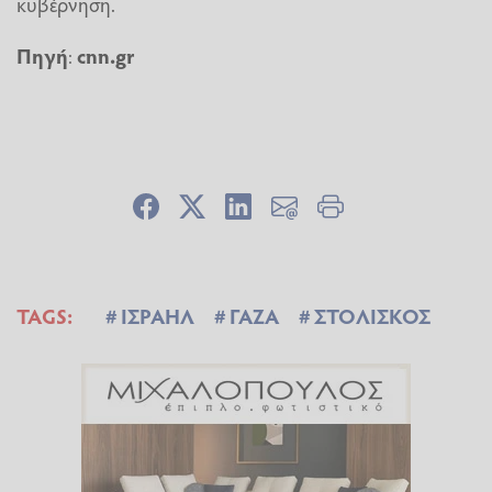
κυβέρνηση.
Πηγή
:
cnn.gr
TAGS:
ΙΣΡΑΗΛ
ΓΑΖΑ
ΣΤΟΛΙΣΚΟΣ