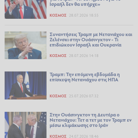
Ισραήλ δεν θα υπήρχε»
ΚΌΣΜΟΣ
28.07.2026 18:55
Συναντήσεις Τραμπ με Νετανιάχου και
Ζελένσκι στην Ουάσινγκτον - Τι
επιδιώκουν Ισραήλ και Ουκρανία
ΚΌΣΜΟΣ
28.07.2026 14:18
Τραμπ: Την επόμενη εβδομάδα η
επίσκεψη Νετανιάχου στις ΗΠΑ
ΚΌΣΜΟΣ
25.07.2026 07:32
Στην Ουάσινγκτον τη Δευτέρα ο
Νετανιάχου: Τετ α τετ με τον Τραμπ εν
μέσω κλιμάκωσης στο Ιράν
ΚΌΣΜΟΣ
24.07.2026 18:46