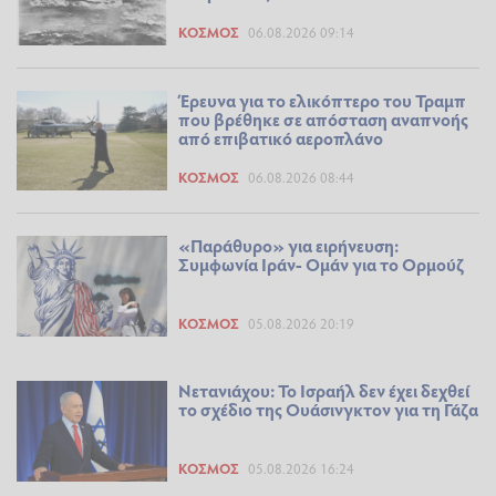
ΚΌΣΜΟΣ
06.08.2026 09:14
Έρευνα για το ελικόπτερο του Τραμπ
που βρέθηκε σε απόσταση αναπνοής
από επιβατικό αεροπλάνο
ΚΌΣΜΟΣ
06.08.2026 08:44
«Παράθυρο» για ειρήνευση:
Συμφωνία Ιράν- Ομάν για το Ορμούζ
ΚΌΣΜΟΣ
05.08.2026 20:19
Νετανιάχου: Το Ισραήλ δεν έχει δεχθεί
το σχέδιο της Ουάσινγκτον για τη Γάζα
ΚΌΣΜΟΣ
05.08.2026 16:24