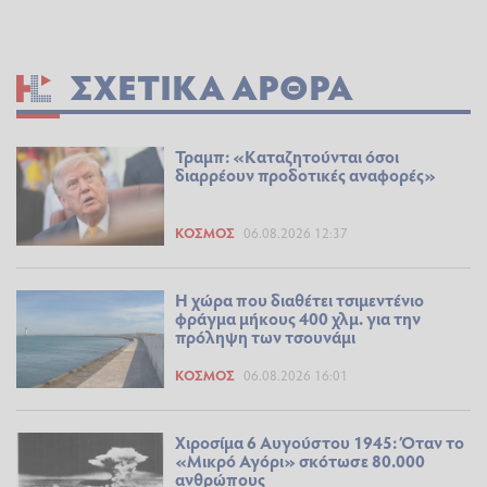
ΣΧΕΤΙΚΆ ΆΡΘΡΑ
Τραμπ: «Καταζητούνται όσοι
διαρρέουν προδοτικές αναφορές»
ΚΌΣΜΟΣ
06.08.2026 12:37
Η χώρα που διαθέτει τσιμεντένιο
φράγμα μήκους 400 χλμ. για την
πρόληψη των τσουνάμι
ΚΌΣΜΟΣ
06.08.2026 16:01
Χιροσίμα 6 Αυγούστου 1945: Όταν το
«Μικρό Αγόρι» σκότωσε 80.000
ανθρώπους