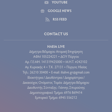
YOUTUBE
GOOGLE NEWS
RSS FEED
CONTACT US
ΗΛΕΙΑ LIVE
Δήμητρα Βέλμαχου Ατομική Επιχείρηση
ΑΦΜ 105224221
ΔΟΥ Πύργου
•
Aρ. Γ.Ε.ΜΗ. 141319425000
Μ.Η.Τ. #242102
•
Αγ. Κυριακής 4
Τ.Κ. 27131
Πύργος Ηλείας
•
•
Τηλ.: 26210 30400
E-mail:
ilialive.gr@gmail.com
•
Ιδιοκτήτρια / Διευθύντρια / Διαχειρίστρια /
Δικαιούχος Ονόματος Τομέα: Δήμητρα Βέλμαχου
Διευθυντής Σύνταξης: Γιάννης Σπυρούνης
Δημοσιογραφικό Τμήμα: 6976 869414
Εμπορικό Τμήμα: 6945 556212