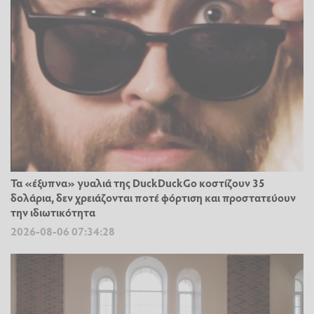
Τα «έξυπνα» γυαλιά της DuckDuckGo κοστίζουν 35
δολάρια, δεν χρειάζονται ποτέ φόρτιση και προστατεύουν
την ιδιωτικότητα
2026-08-06 07:34:28