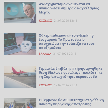
Ανασχηματισμό αναμένεται να
ανακοινώσει σήμερα ο καγκελάριος
Μερτς
ΚΌΣΜΟΣ
24.07.2026 12:46
Χάκερ «άδειασαν» το e-banking
ζευγαριού: Το Πρωτοδικείο
υποχρεώνει την τράπεζα να τους
αποζημιώσει
ΕΛΛΆΔΑ
21.07.2026 22:18
Γερμανία: Επιβάτης πτήσης αρνήθηκε
θέση δίπλα σε γυναίκα, επικαλέστηκε
τη Σαρία και χτύπησε αεροσυνοδό
ΚΌΣΜΟΣ
17.07.2026 21:38
Η Γερμανία θα συμμετάσχει σε γαλλική
άσκηση πυρηνικής αποτροπής