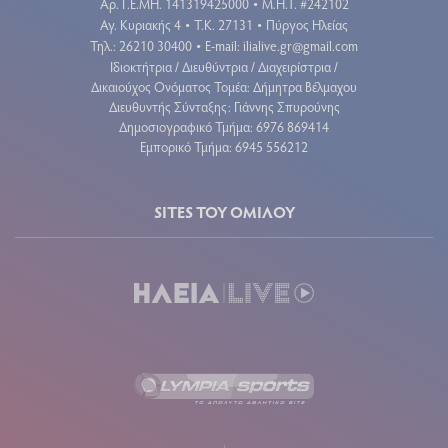
Aρ. Γ.Ε.ΜΗ. 141319425000
Μ.Η.Τ. #242102
•
Αγ. Κυριακής 4
Τ.Κ. 27131
Πύργος Ηλείας
•
•
Τηλ.: 26210 30400
E-mail:
ilialive.gr@gmail.com
•
Ιδιοκτήτρια / Διευθύντρια / Διαχειρίστρια /
Δικαιούχος Ονόματος Τομέα: Δήμητρα Βέλμαχου
Διευθυντής Σύνταξης: Γιάννης Σπυρούνης
Δημοσιογραφικό Τμήμα: 6976 869414
Εμπορικό Τμήμα: 6945 556212
SITES ΤΟΥ ΟΜΙΛΟΥ