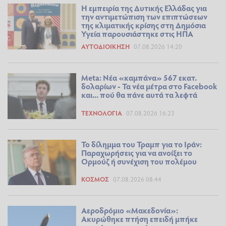
Η εμπειρία της Δυτικής Ελλάδας για
την αντιμετώπιση των επιπτώσεων
της κλιματικής κρίσης στη Δημόσια
Υγεία παρουσιάστηκε στις ΗΠΑ
ΑΥΤΟΔΙΟΊΚΗΣΗ
07.08.2026 14:20
Meta: Νέα «καμπάνα» 567 εκατ.
δολαρίων - Τα νέα μέτρα στο Facebook
και... πού θα πάνε αυτά τα λεφτά
ΤΕΧΝΟΛΟΓΊΑ
07.08.2026 16:23
Το δίλημμα του Τραμπ για το Ιράν:
Παραχωρήσεις για να ανοίξει το
Ορμούζ ή συνέχιση του πολέμου
ΚΌΣΜΟΣ
07.08.2026 08:44
Αεροδρόμιο «Μακεδονία»:
Ακυρώθηκε πτήση επειδή μπήκε