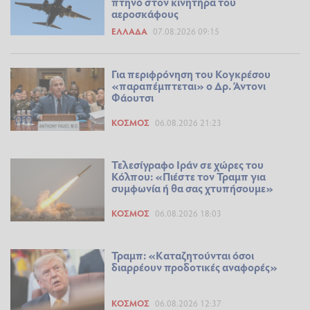
πτηνό στον κινητήρα του
αεροσκάφους
ΕΛΛΆΔΑ
07.08.2026 09:15
Για περιφρόνηση του Κογκρέσου
«παραπέμπτεται» ο Δρ. Άντονι
Φάουτσι
ΚΌΣΜΟΣ
06.08.2026 21:23
Τελεσίγραφο Ιράν σε χώρες του
Κόλπου: «Πιέστε τον Τραμπ για
συμφωνία ή θα σας χτυπήσουμε»
ΚΌΣΜΟΣ
06.08.2026 18:03
Τραμπ: «Καταζητούνται όσοι
διαρρέουν προδοτικές αναφορές»
ΚΌΣΜΟΣ
06.08.2026 12:37