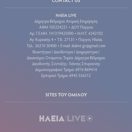
CONTACT US
ΗΛΕΙΑ LIVE
Δήμητρα Βέλμαχου Ατομική Επιχείρηση
ΑΦΜ 105224221
ΔΟΥ Πύργου
•
Aρ. Γ.Ε.ΜΗ. 141319425000
Μ.Η.Τ. #242102
•
Αγ. Κυριακής 4
Τ.Κ. 27131
Πύργος Ηλείας
•
•
Τηλ.: 26210 30400
E-mail:
ilialive.gr@gmail.com
•
Ιδιοκτήτρια / Διευθύντρια / Διαχειρίστρια /
Δικαιούχος Ονόματος Τομέα: Δήμητρα Βέλμαχου
Διευθυντής Σύνταξης: Γιάννης Σπυρούνης
Δημοσιογραφικό Τμήμα: 6976 869414
Εμπορικό Τμήμα: 6945 556212
SITES ΤΟΥ ΟΜΙΛΟΥ