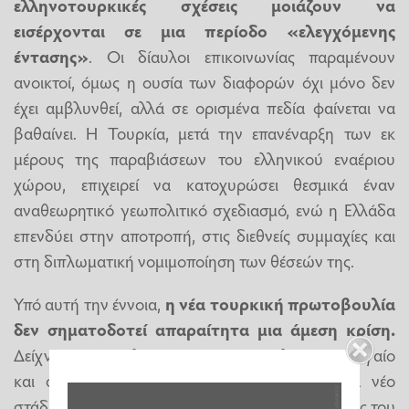
ελληνοτουρκικές σχέσεις μοιάζουν να
εισέρχονται σε μια περίοδο «ελεγχόμενης
έντασης»
. Οι δίαυλοι επικοινωνίας παραμένουν
ανοικτοί, όμως η ουσία των διαφορών όχι μόνο δεν
έχει αμβλυνθεί, αλλά σε ορισμένα πεδία φαίνεται να
βαθαίνει. Η Τουρκία, μετά την επανέναρξη των εκ
μέρους της παραβιάσεων του ελληνικού εναέριου
χώρου, επιχειρεί να κατοχυρώσει θεσμικά έναν
αναθεωρητικό γεωπολιτικό σχεδιασμό, ενώ η Ελλάδα
επενδύει στην αποτροπή, στις διεθνείς συμμαχίες και
στη διπλωματική νομιμοποίηση των θέσεών της.
Υπό αυτή την έννοια,
η νέα τουρκική πρωτοβουλία
δεν σηματοδοτεί απαραίτητα μια άμεση κρίση.
Δείχνει όμως καθαρά ότι η αντιπαράθεση στο Αιγαίο
και στην Ανατολική Μεσόγειο περνά σε ένα νέο
στάδιο: λιγότερο θορυβώδες ίσως από τις εντάσεις του