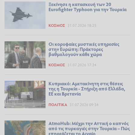
Ξεκίνησε η κατασκευή των 20
Eurofighter Typhoon για την Τουρκία
ΚΌΣΜΟΣ
31.07.2026 18:25
Οι κορυφαίες μυστικές υπηρεσίες
στην Ευρώπη: Πράκτορες
βαθμολογούν κάθε χώρα
ΚΌΣΜΟΣ
31.07.2026 17:24
Κυπριακό: Αμετακίνητη στις θέσεις
της η Τουρκία - Στήριξη από Ελλάδα,
ΕΕ και Βρετανία
ΠΟΛΙΤΙΚΆ
31.07.2026 09:34
AtmoHub: Μέχρι την Αττική ο καπνός
από τις πυρκαγιές στην Τουρκία – Πώς
επηρεάζεται το Αιγαίο