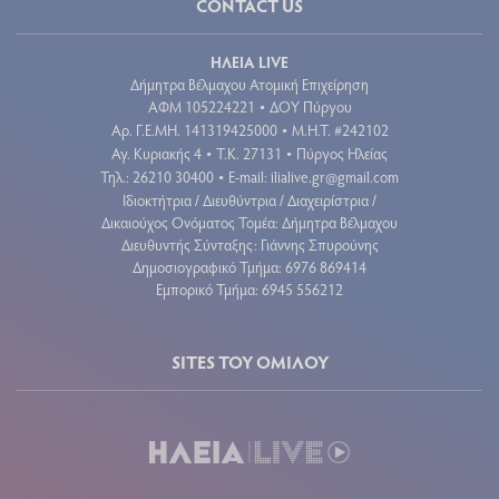
CONTACT US
ΗΛΕΙΑ LIVE
Δήμητρα Βέλμαχου Ατομική Επιχείρηση
ΑΦΜ 105224221
ΔΟΥ Πύργου
•
Aρ. Γ.Ε.ΜΗ. 141319425000
Μ.Η.Τ. #242102
•
Αγ. Κυριακής 4
Τ.Κ. 27131
Πύργος Ηλείας
•
•
Τηλ.: 26210 30400
E-mail:
ilialive.gr@gmail.com
•
Ιδιοκτήτρια / Διευθύντρια / Διαχειρίστρια /
Δικαιούχος Ονόματος Τομέα: Δήμητρα Βέλμαχου
Διευθυντής Σύνταξης: Γιάννης Σπυρούνης
Δημοσιογραφικό Τμήμα: 6976 869414
Εμπορικό Τμήμα: 6945 556212
SITES ΤΟΥ ΟΜΙΛΟΥ