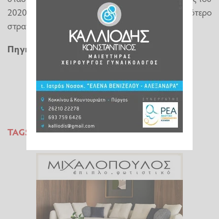
2020, αλλά βαθύτερο, πιο δομημένο και περισσότερο
στρατηγικό. Και με άγνωστη κατάληξη!
Πηγή: imerisia.gr
TAGS:
ΤΟΥΡΚΙΑ
ΓΑΛΑΖΙΑ ΠΑΤΡΙΔΑ