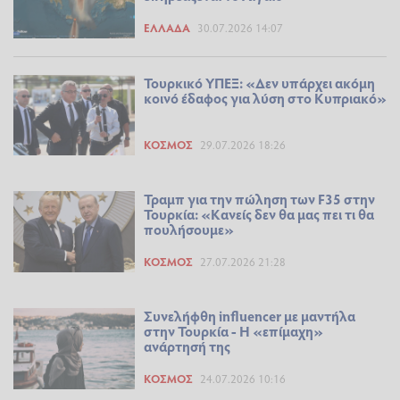
ΕΛΛΆΔΑ
30.07.2026 14:07
Τουρκικό ΥΠΕΞ: «Δεν υπάρχει ακόμη
κοινό έδαφος για λύση στο Κυπριακό»
ΚΌΣΜΟΣ
29.07.2026 18:26
Τραμπ για την πώληση των F35 στην
Τουρκία: «Κανείς δεν θα μας πει τι θα
πουλήσουμε»
ΚΌΣΜΟΣ
27.07.2026 21:28
Συνελήφθη influencer με μαντήλα
στην Τουρκία - Η «επίμαχη»
ανάρτησή της
ΚΌΣΜΟΣ
24.07.2026 10:16