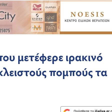
ου μετέφερε ιρακινό
κλειστούς πομπούς τα
Πρόσθεσε το
ilialive.gr
σ