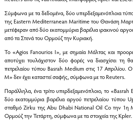
Σύμφωνα με τα δεδομένα, δύο υπερδεξαμενόπλοια τύπο
της Eastern Mediterranean Maritime του Θανάση Μαρτί
μετέφεραν από δύο εκατομμύρια βαρέλια ιρακινού αργού
από τα Στενά του Ορμούζ την Κυριακή.
Το «Agios Fanourios I», με σημαία Μάλτας και προορισ
αποτύχει τουλάχιστον δύο φορές να διασχίσει τη 
πετρελαίου τύπου Basrah Medium στις 17 Απριλίου. Ο
M» δεν έχει καταστεί σαφής, σύμφωνα με το Reuters.
Παράλληλα, ένα τρίτο υπερδεξαμενόπλοιο, το «Basrah E
δύο εκατομμύρια βαρέλια αργού πετρελαίου τύπου U
σταθμό Zirku της Abu Dhabi National Oil Co την 1η 
Ορμούζ την Τετάρτη, σύμφωνα με τα στοιχεία της Kpler.