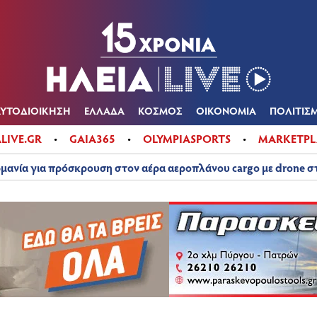
Α
ΠΟΛΙΤΙΚΑ
ΑΥΤΟΔΙΟΙΚΗΣΗ
ΕΛΛΑΔΑ
ΚΟΣΜΟΣ
ΟΙΚΟΝ
ΚΑΙΡΟΣ
ΑΥΤΟΔΙΟΙΚΗΣΗ
ΕΛΛΑΔΑ
ΚΟΣΜΟΣ
ΟΙΚΟΝΟΜΙΑ
ΠΟΛΙΤΙΣ
ALIVE.GR
GAIA365
OLYMPIASPORTS
MARKETPL
μανία για πρόσκρουση στον αέρα αεροπλάνου cargo με drone 