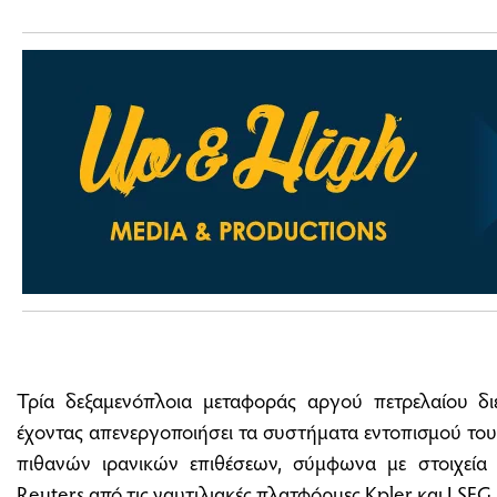
Τρία δεξαμενόπλοια μεταφοράς αργού πετρελαίου δ
έχοντας απενεργοποιήσει τα συστήματα εντοπισμού το
πιθανών ιρανικών επιθέσεων, σύμφωνα με στοιχεία π
Reuters από τις ναυτιλιακές πλατφόρμες Kpler και LSEG.